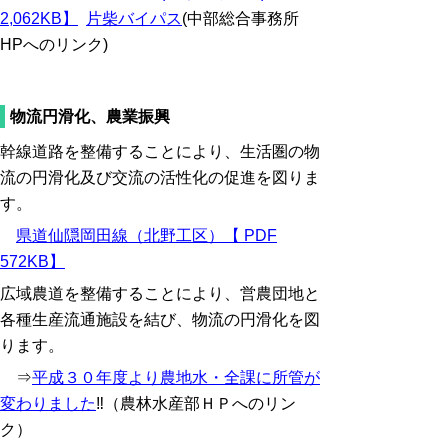
2,062KB】
片柴バイパス
(中部総合事務所
HPへのリンク)
物流円滑化、農業振興
幹線道路を整備することにより、生活圏の物
流の円滑化及び交流の活性化の促進を図りま
す。
県道仙隠岡田線（北野工区）【 PDF
572KB】
広域農道を整備することにより、営農団地と
各種生産流通施設を結び、物流の円滑化を図
ります。
⇒
平成３０年度より農地水・全課に所管が
変わりました
‼（農林水産部ＨＰへのリン
ク）