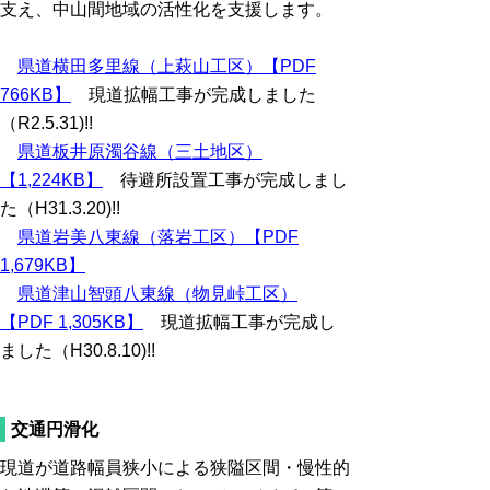
支え、中山間地域の活性化を支援します。
県道横田多里線（上萩山工区）【PDF
766KB】
現道拡幅工事が完成しました
（R2.5.31)!!
県道板井原濁谷線（三土地区）
【1,224KB】
待避所設置工事が完成しまし
た（H31.3.20)!!
県道岩美八東線（落岩工区）【PDF
1,679KB】
県道津山智頭八東線（物見峠工区）
【PDF 1,305KB】
現道拡幅工事が完成し
ました（H30.8.10)!!
交通円滑化
現道が道路幅員狭小による狭隘区間・慢性的