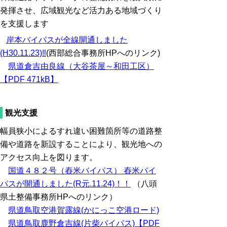
発揮させ、広域観光など活力ある地域づくり
を支援します
岸本バイパスが全線開通しました
(H30.11.23)‼
(西部総合事務所HPへのリンク)
県道倉吉由良線（大谷茶屋～和田工区）
【PDF 471kB】
観光支援
幅員狭小によるすれ違い困難箇所等の道路整
備や道路を新設することにより、観光地への
アクセス向上を図ります。
国道４８２号（舂米バイパス） 舂米バイ
パスが開通しました(R元.11.24)
！！
（八頭
県土整備事務所HPへのリンク）
県道鳥取空港賀露線(かにっこ空港ロード)
県道鳥取鹿野倉吉線(片柴バイパス)【PDF