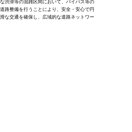
な渋滞等の混雑区間において、バイパス等の
道路整備を行うことにより、安全・安心で円
滑な交通を確保し、広域的な道路ネットワー
クを形成します。
県道杣小屋曳田線（曳田バイパス）供用開
始しました(R4.3.19)!!
（鳥取県土整備事務所
HPへのリンク）
県道境車尾線（境バイパス）【PDF
2,541KB】
街路滝山桜谷線【PDF 685KB】
街路葭津和田町線【PDF 1,096KB】
また、幅員狭小や歩道未整備箇所において、
歩道整備等の道路整備を行うことにより、通
学路等の安全確保を図ります。