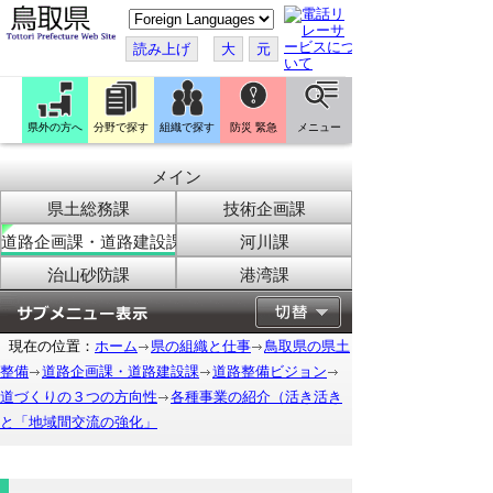
こ
の
ペ
読み上げ
大
元
ー
ジ
を
翻
訳
県外の方へ
分野で探す
組織で探す
防災 緊急
メニュー
す
る
メイン
県土総務課
技術企画課
道路企画課・道路建設課
河川課
治山砂防課
港湾課
現在の位置：
ホーム
県の組織と仕事
鳥取県の県土
整備
道路企画課・道路建設課
道路整備ビジョン
道づくりの３つの方向性
各種事業の紹介（活き活き
と「地域間交流の強化」