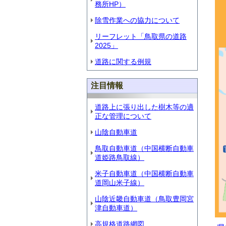
務所HP）
除雪作業への協力について
リーフレット「鳥取県の道路
2025」
道路に関する例規
注目情報
道路上に張り出した樹木等の適
正な管理について
山陰自動車道
鳥取自動車道（中国横断自動車
道姫路鳥取線）
米子自動車道（中国横断自動車
道岡山米子線）
山陰近畿自動車道（鳥取豊岡宮
津自動車道）
高規格道路網図