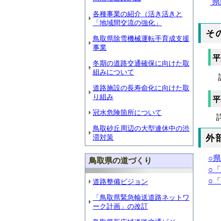
県
各種事業の紹介（活き活きと
「地域間交流の強化」
そ
鳥取県除雪機械運転手育成支援
事業
平
冬期の道路交通確保に向けた取
組みについて
詳
道路施設の長寿命化に向けた取
り組み
平
冠水危険箇所について
詳
鳥取砂丘周辺の大型連休中の渋
滞対策
外
○
鳥取県の道づくり
○
○
道路整備ビジョン
「鳥取県緊急輸送道路ネットワ
ーク計画」の改訂