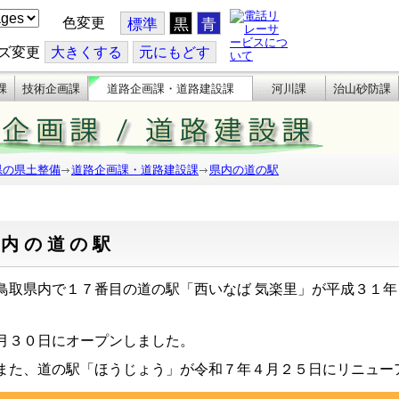
色変更
標準
黒
青
ズ変更
大
きくする
元
にもどす
課
技術企画課
道路企画課・道路建設課
河川課
治山砂防課
県の県土整備
道路企画課・道路建設課
県内の道の駅
県内の道の駅
取県内で１７番目の道の駅「西いなば 気楽里」が平成３１年
月３０日にオープンしました。
た、道の駅「ほうじょう」が令和７年４月２５日にリニュー