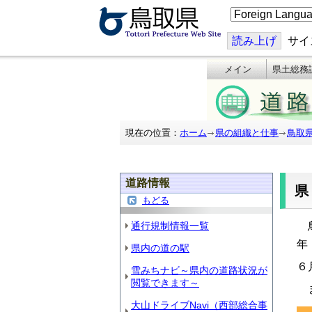
こ
の
ペ
ー
読み上げ
サイ
ジ
を
メイン
県土総務
翻
訳
す
る
現在の位置：
ホーム
県の組織と仕事
鳥取
道路情報
もどる
通行規制情報一覧
鳥
年
県内の道の駅
６
雪みちナビ～県内の道路状況が
閲覧できます～
ま
大山ドライブNavi（西部総合事