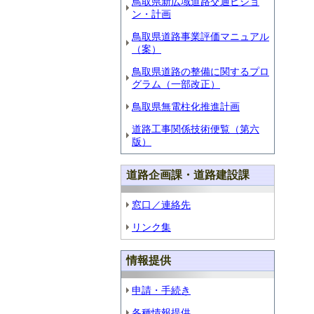
鳥取県新広域道路交通ビジョ
ン・計画
鳥取県道路事業評価マニュアル
（案）
鳥取県道路の整備に関するプロ
グラム（一部改正）
鳥取県無電柱化推進計画
道路工事関係技術便覧（第六
版）
道路企画課・道路建設課
窓口／連絡先
リンク集
情報提供
申請・手続き
各種情報提供