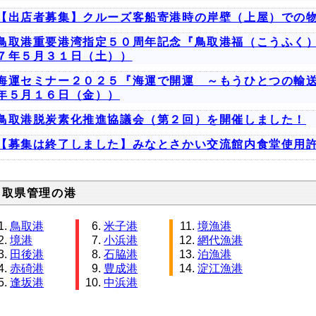
【出店者募集】クルーズ客船寄港時の岸壁（上屋）での
鳥取港重要港湾指定５０周年記念『鳥取港福（こうふく
７年５月３１日（土））
海運セミナー２０２５『海運で開運 ～もうひとつの輸
年５月１６日（金））
鳥取港脱炭素化推進協議会（第２回）を開催しました！
【募集は終了しました】みなとさかい交流館内食堂使用
鳥取県管理の港
鳥取港
米子港
境漁港
境港
小浜港
網代漁港
田後港
石脇港
泊漁港
赤碕港
豊成港
淀江漁港
逢坂港
中浜港