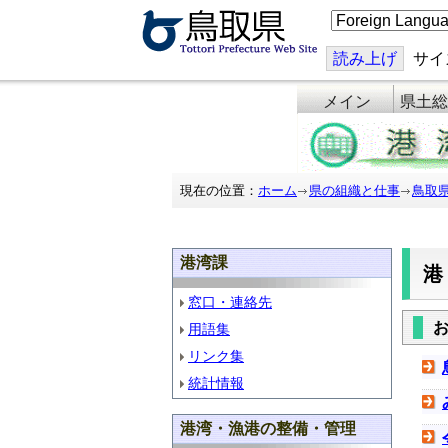
こ
の
ペ
ー
読み上げ
サイ
ジ
を
メイン
県土総
翻
訳
す
る
現在の位置：
ホーム
県の組織と仕事
鳥取
港湾課
窓口・連絡先
用語集
リンク集
統計情報
港湾・漁港の整備・管理