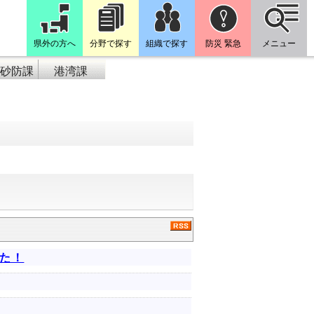
県外の方へ
分野で探す
組織で探す
防災 緊急
メニュー
砂防課
港湾課
した！