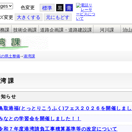
色変更
標準
黒
青
ズ変更
大
きくする
元
にもどす
務課
技術企画課
道路企画課・道路建設課
河川課
治山
県の県土整備
港湾課
港湾課
お知らせ
鳥取港福(とっとりこうふく)フェス２０２６を開催しま
みなとの学習会を開催しました！！
令和７年度港湾請負工事積算基準等の改定について