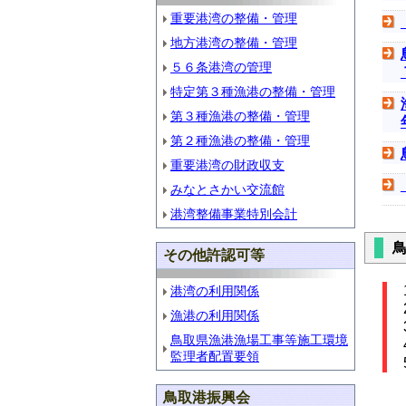
重要港湾の整備・管理
地方港湾の整備・管理
５６条港湾の管理
特定第３種漁港の整備・管理
第３種漁港の整備・管理
第２種漁港の整備・管理
重要港湾の財政収支
みなとさかい交流館
港湾整備事業特別会計
その他許認可等
港湾の利用関係
漁港の利用関係
鳥取県漁港漁場工事等施工環境
監理者配置要領
鳥取港振興会