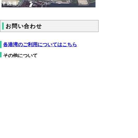
お問い合わせ
各港湾のご利用についてはこちら
その他について
鳥取県県土整備部河川港湾局港湾課港湾担
当
電話：
0857-26-7380
FAX：0857-26-8310
▲ページ上部に戻る
と
個人情報保護
|
リンクについて
|
著作権に
り
ついて
|
アクセシビリティ
ネ
鳥取県 県土整備部 河川港湾局 港湾