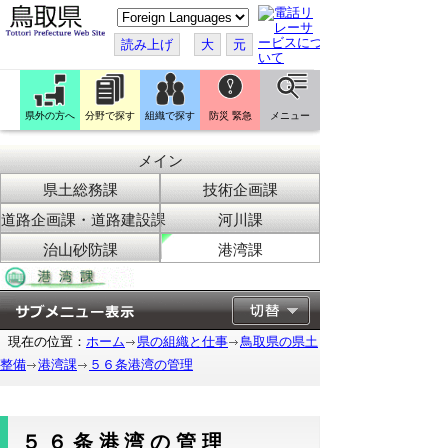
こ
の
ペ
読み上げ
大
元
ー
ジ
を
翻
訳
県外の方へ
分野で探す
組織で探す
防災 緊急
メニュー
す
る
メイン
県土総務課
技術企画課
道路企画課・道路建設課
河川課
治山砂防課
港湾課
現在の位置：
ホーム
県の組織と仕事
鳥取県の県土
整備
港湾課
５６条港湾の管理
５６条港湾の管理