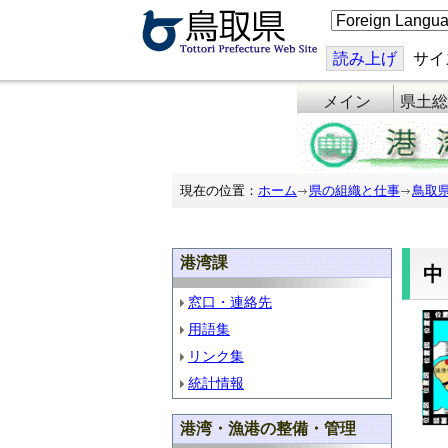
こ
の
ペ
ー
読み上げ
サイ
ジ
を
メイン
県土総
翻
訳
す
る
現在の位置：
ホーム
県の組織と仕事
鳥取
港湾課
窓口・連絡先
用語集
リンク集
統計情報
港湾・漁港の整備・管理