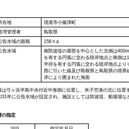
所在地
境港市小篠津町
港湾管理者
鳥取県
公告水域の面積
156ｈa
公告水域
南防波堤の基部を中心とした北側は400
を有する円弧に交わる陸岸地点と南側は1,
半径を有する円弧に交わる陸岸地点より
西に引いた線及び島根県と鳥取県の境界
岸により囲まれた海面
港は弓ヶ浜半島中央付近中海側に位置し、米子空港の北に位置
和31年に公告水域が設定され、施設としては防波堤、船揚場な
湾の指定
項目
指定年月日