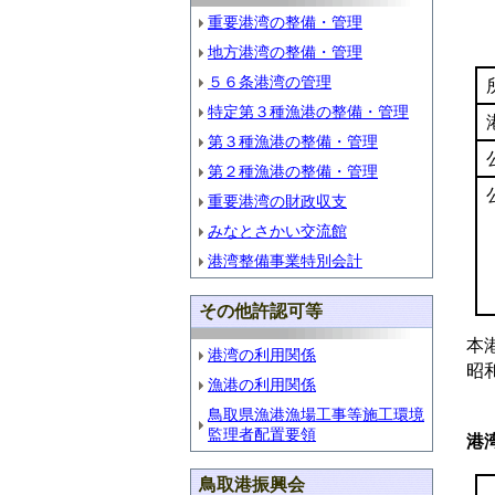
重要港湾の整備・管理
地方港湾の整備・管理
５６条港湾の管理
特定第３種漁港の整備・管理
第３種漁港の整備・管理
第２種漁港の整備・管理
重要港湾の財政収支
みなとさかい交流館
港湾整備事業特別会計
その他許認可等
本
港湾の利用関係
昭
漁港の利用関係
鳥取県漁港漁場工事等施工環境
監理者配置要領
港
鳥取港振興会