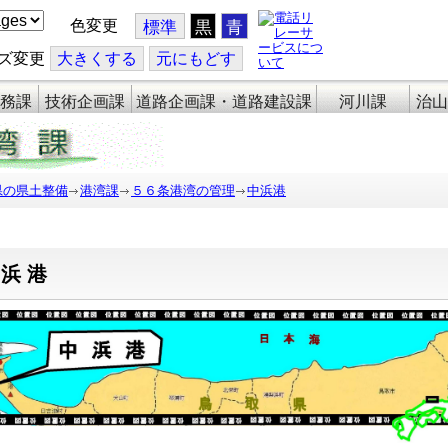
色変更
標準
黒
青
ズ変更
大
きくする
元
にもどす
務課
技術企画課
道路企画課・道路建設課
河川課
治山
県の県土整備
港湾課
５６条港湾の管理
中浜港
中浜港