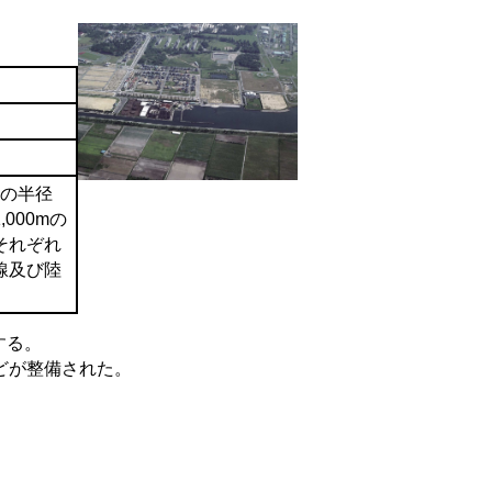
mの半径
000mの
それぞれ
線及び陸
する。
どが整備された。