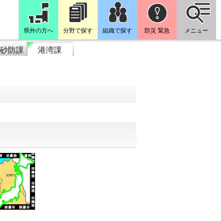
県外の方へ
分野で探す
組織で探す
防災 緊急
メニュー
砂防課
港湾課