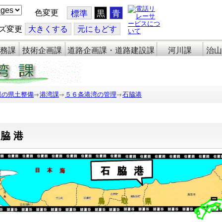
色変更
標準
黒
青
ズ変更
大
きくする
元
にもどす
務課
技術企画課
道路企画課・道路建設課
河川課
治山
県の県土整備
港湾課
５６条港湾の管理
石脇港
石脇港