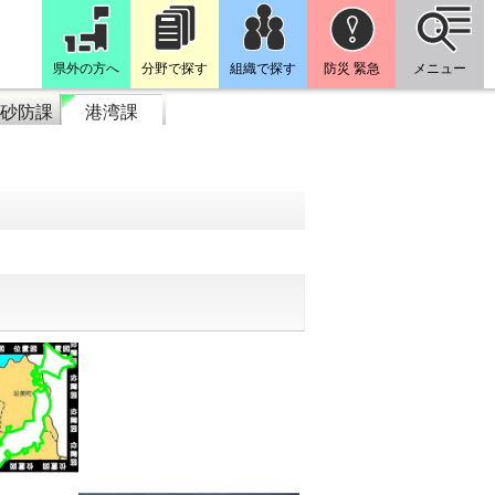
県外の方へ
分野で探す
組織で探す
防災 緊急
メニュー
砂防課
港湾課