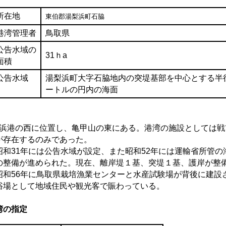
所在地
東伯郡湯梨浜町石脇
港湾管理者
鳥取県
公告水域の
31ｈa
面積
公告水域
湯梨浜町大字石脇地内の突堤基部を中心とする半径
ートルの円内の海面
浜港の西に位置し、亀甲山の東にある。港湾の施設としては戦
が存在するのみであった。
和31年には公告水域が設定、また昭和52年には運輸省所管の
の整備が進められた。現在、離岸堤１基、突堤１基、護岸が整
和56年に鳥取県栽培漁業センターと水産試験場が背後に建設
浴場として地域住民や観光客で賑わっている。
湾の指定