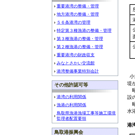
重要港湾の整備・管理
地方港湾の整備・管理
５６条港湾の管理
特定第３種漁港の整備・管理
第３種漁港の整備・管理
第２種漁港の整備・管理
重要港湾の財政収支
みなとさかい交流館
港湾整備事業特別会計
小
堤
その他許認可等
昭
港湾の利用関係
設
昭
漁港の利用関係
水
鳥取県漁港漁場工事等施工環境
監理者配置要領
港
鳥取港振興会