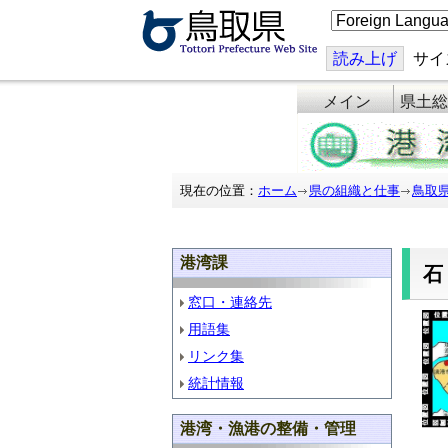
こ
の
ペ
ー
読み上げ
サイ
ジ
を
メイン
県土総
翻
訳
す
る
現在の位置：
ホーム
県の組織と仕事
鳥取
港湾課
窓口・連絡先
用語集
リンク集
統計情報
港湾・漁港の整備・管理