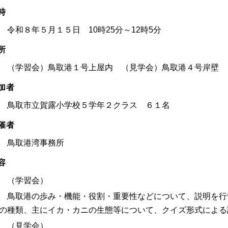
時
令和８年５月１５日 10時25分～12時5分
所
（学習会）鳥取港１号上屋内 （見学会）鳥取港４号岸壁
加者
鳥取市立賀露小学校５学年２クラス ６１名
催者
鳥取港湾事務所
容
（学習会）
鳥取港の歩み・機能・役割・重要性などについて、説明を行
の種類、主にイカ・カニの生態等について、クイズ形式による
（見学会）