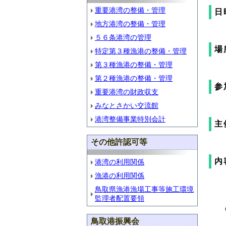
重要港湾の整備・管理
日
地方港湾の整備・管理
５６条港湾の管理
場
特定第３種漁港の整備・管理
第３種漁港の整備・管理
第２種漁港の整備・管理
参
重要港湾の財政収支
みなとさかい交流館
港湾整備事業特別会計
主
その他許認可等
内
港湾の利用関係
漁港の利用関係
鳥取県漁港漁場工事等施工環境
監理者配置要領
鳥取港振興会