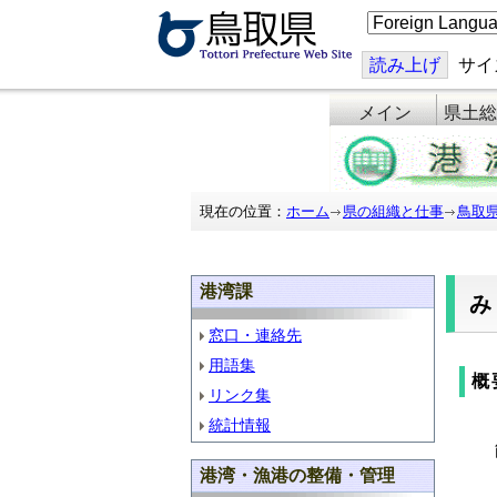
こ
の
ペ
ー
読み上げ
サイ
ジ
を
メイン
県土総
翻
訳
す
る
現在の位置：
ホーム
県の組織と仕事
鳥取
港湾課
窓口・連絡先
用語集
概
リンク集
統計情報
港湾・漁港の整備・管理