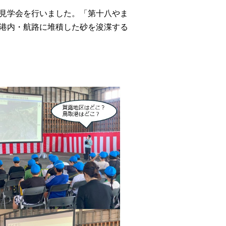
見学会を行いました。「第十八やま
港内・航路に堆積した砂を浚渫する