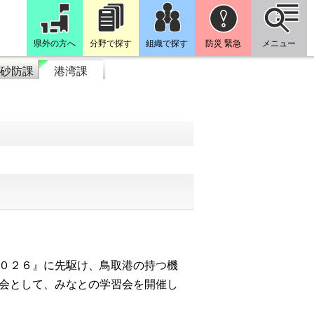
県外の方へ
分野で探す
組織で探す
防災 緊急
メニュー
砂防課
港湾課
０２６』に先駆け、鳥取港の持つ機
会として、みなとの学習会を開催し