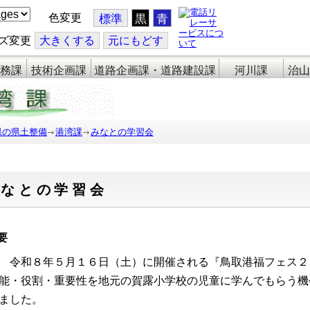
色変更
標準
黒
青
ズ変更
大
きくする
元
にもどす
務課
技術企画課
道路企画課・道路建設課
河川課
治山
県の県土整備
港湾課
みなとの学習会
みなとの学習会
要
令和８年５月１６日（土）に開催される『鳥取港福フェス２
能・役割・重要性を地元の賀露小学校の児童に学んでもらう機
ました。