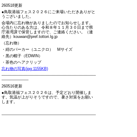
260518更新
●鳥取港福フェス２０２６にご来場いただきありがと
うございました。
会場内に忘れ物がありましたのでお知らせします。
心当たりのある方は、令和８年１１月３０日まで県
庁港湾課で保管しますので、ご連絡ください。（連
絡先）kouwan@pref.tottori.lg.jp
（忘れ物）
・紺のパーカー（ユニクロ） Mサイズ
・黒の帽子（EDWIN）
・茶色のヘアクリップ
忘れ物の写真(jpg:1155KB)
-----------------------------------------------------------------------------
----------------------
260516更新
●鳥取港福フェス２０２６は、予定どおり開催しま
す。気温が上がりそうですので、暑さ対策をお願い
します。
-----------------------------------------------------------------------------
----------------------
260513更新
●荒天時の開催案内は、１６日（土）６時時点の気象
状況により、当サイトで同日６時３０分までにお知