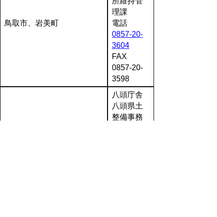
所維持管
理課
鳥取市、岩美町
電話
0857-20-
3604
FAX
0857-20-
3598
八頭庁舎
八頭県土
整備事務
所維持管
理課
若桜町、智頭町、八頭町
電話
0858-72-
3857
FAX
0858-72-
3244