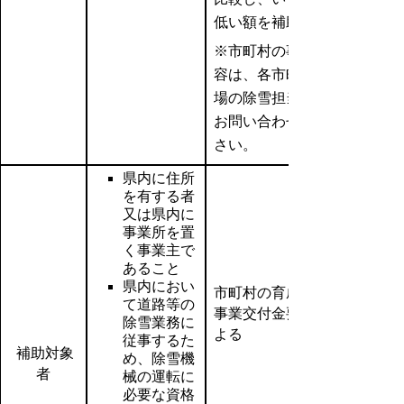
低い額を補助。）
※市町村の事業内
容は、各市町村役
場の除雪担当課へ
お問い合わせくだ
さい。
県内に住所
を有する者
又は県内に
事業所を置
く事業主で
あること
県内におい
市町村の育成支援
て道路等の
事業交付金要綱に
除雪業務に
よる
従事するた
補助対象
め、除雪機
者
械の運転に
必要な資格