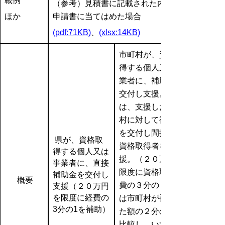
載例
（参考）見積書に記載された内容を
ほか
申請書に当てはめた場合
(pdf:71KB)
、
(xlsx:14KB)
市町村が、資格取
得する個人又は事
業者に、補助金を
交付し支援。
は、支援した市町
村に対して補助金
を交付し間接的に
県が、資格取
資格取得者を支
得する個人又は
援。（２０万円を
事業者に、直接
限度に
資格取得経
補助金を交付し
概要
費の３分の１また
支援（２０万円
を限度に経費の
は市町村が補助し
3分の1を補助）
た額の２分の１を
比較し、いずれか