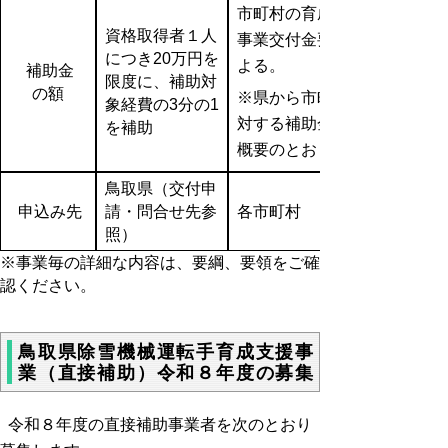
市町村の育成支援
資格取得者１人
事業交付金要綱に
につき20万円を
よる。
補助金
限度に、補助対
の額
※県から市町村に
象経費の3分の1
対する補助金額は
を補助
概要のとおり。
鳥取県（交付申
申込み先
請・問合せ先参
各市町村
照）
※事業毎の詳細な内容は、要綱、要領をご確
認ください。
鳥取県除雪機械運転手育成支援事
業（直接補助）令和８年度の募集
令和８年度の直接補助事業者を次のとおり