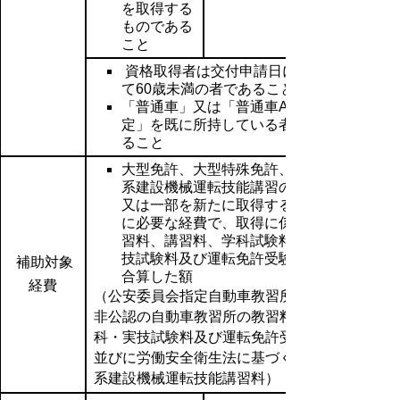
を取得する
ものである
こと
資格取得者は交付申請日におい
て60歳未満の者であること
「普通車」又は「普通車AT限
定」を既に所持している者であ
ること
大型免許、大型特殊免許、車両
系建設機械運転技能講習の全部
又は一部を新たに取得するため
に必要な経費で、取得に係る教
習料、講習料、学科試験料、実
技試験料及び運転免許受験料を
補助対象
合算した額
経費
（公安委員会指定自動車教習所又は
非公認の自動車教習所の教習料、学
科・実技試験料及び運転免許受験料
並びに労働安全衛生法に基づく車両
系建設機械運転技能講習料）