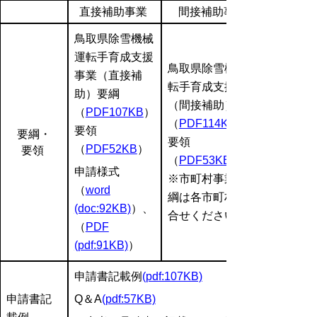
直接補助事業
間接補助事業
鳥取県除雪機械
運転手育成支援
鳥取県除雪機械運
事業（直接補
転手育成支援事業
助）要綱
（間接補助）要綱
（
PDF107KB
）
（
PDF114KB
要領
要綱・
要領
（
PDF52KB
）
要領
（
PDF53KB
申請様式
※市町村事業の要
（
word
綱は各市町村に問
(doc:92KB)
）、
合せください。
（
PDF
(pdf:91KB)
）
申請書記載例
(pdf:107KB)
申請書記
Q＆A
(pdf:57KB)