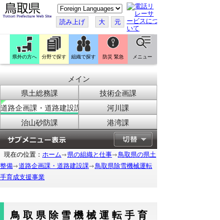
こ
の
ペ
読み上げ
大
元
ー
ジ
を
翻
訳
県外の方へ
分野で探す
組織で探す
防災 緊急
メニュー
す
る
メイン
県土総務課
技術企画課
道路企画課・道路建設課
河川課
治山砂防課
港湾課
現在の位置：
ホーム
県の組織と仕事
鳥取県の県土
整備
道路企画課・道路建設課
鳥取県除雪機械運転
手育成支援事業
鳥取県除雪機械運転手育