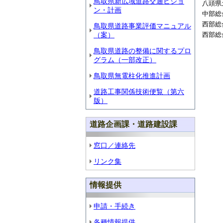
鳥取県新広域道路交通ビジョ
八頭県
ン・計画
中部総
西部総
鳥取県道路事業評価マニュアル
（案）
西部総
鳥取県道路の整備に関するプロ
グラム（一部改正）
鳥取県無電柱化推進計画
道路工事関係技術便覧（第六
版）
道路企画課・道路建設課
窓口／連絡先
リンク集
情報提供
申請・手続き
各種情報提供