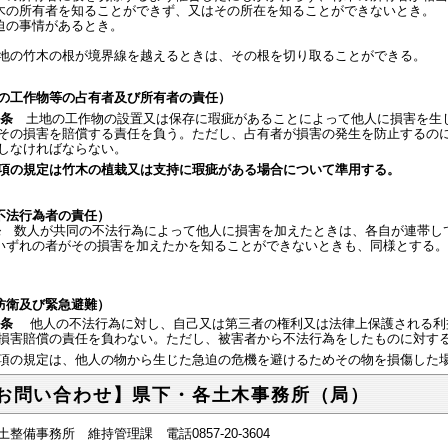
木の所有者を知ることができず、又はその所在を知ることができないとき。
迫の事情があるとき。
の竹木の根が境界線を越えるときは、その根を切り取ることができる。
の工作物等の占有者及び所有者の責任）
条
土地の工作物の設置又は保存に瑕疵があることによって他人に損害を生
その損害を賠償する責任を負う。ただし、占有者が損害の発生を防止するの
しなければならない。
項の規定は竹木の植栽又は支持に瑕疵がある場合について準用する。
不法行為者の責任）
条
数人が共同の不法行為によって他人に損害を加えたときは、各自が連帯し
いずれの者がその損害を加えたかを知ることができないときも、同様とする。
防衛及び緊急避難）
条
他人の不法行為に対し、自己又は第三者の権利又は法律上保護される利
損害賠償の責任を負わない。ただし、被害者から不法行為をしたものに対す
項の規定は、他人の物から生じた急迫の危機を避けるためその物を損傷した
お問い合わせ】県下・各土木事務所（局）
土整備事務所 維持管理課 電話
0857-20-3604