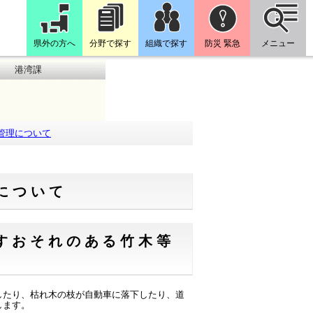
県外の方へ
分野で探す
組織で探す
防災 緊急
メニュー
港湾課
管理について
について
すおそれのある竹木等
たり、枯れ木の枝が自動車に落下したり、道
します。