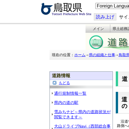
こ
の
ペ
ー
読み上げ
サイ
ジ
を
メイン
県土総務
翻
訳
す
る
現在の位置：
ホーム
県の組織と仕事
鳥取
道路情報
もどる
通行規制情報一覧
道
県内の道の駅
の
雪みちナビ～県内の道路状況が
閲覧できます～
沿道竹
路側へ
大山ドライブNavi（西部総合事