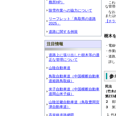
務所HP）
これら
な管理
除雪作業への協力について
なお、
または
リーフレット「鳥取県の道路
【チラ
2025」
道路に関する例規
樹木
注目情報
・電線
・作業
道路上に張り出した樹木等の適
・道路
正な管理について
詳しく
山陰自動車道
参
鳥取自動車道（中国横断自動車
道姫路鳥取線）
民法
米子自動車道（中国横断自動車
（竹木
道岡山米子線）
第
233
２
前項
山陰近畿自動車道（鳥取豊岡宮
津自動車道）
３
第1
高規格道路網図
竹