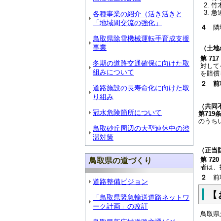
竹
急
各種事業の紹介（活き活きと
「地域間交流の強化」
４
隣地
鳥取県除雪機械運転手育成支援
事業
（土地
第
717
冬期の道路交通確保に向けた取
対して
組みについて
を賠償
２ 前
道路施設の長寿命化に向けた取
り組み
（共同
冠水危険箇所について
第719
のうち
鳥取砂丘周辺の大型連休中の渋
滞対策
（正当
第
720
鳥取県の道づくり
者は、
２
前
道路整備ビジョン
【
「鳥取県緊急輸送道路ネットワ
ーク計画」の改訂
鳥取県