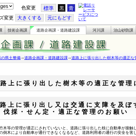
色変更
標準
黒
青
ズ変更
大
きくする
元
にもどす
課
技術企画課
道路企画課・道路建設課
河川課
治山砂防課
県の県土整備
道路企画課・道路建設課
道路上に張り出した樹木等の適正な
道路上に張り出した樹木等の適正な管理
路上に張り出し又は交通に支障を及ぼ
 伐採・せん定・適正な管理のお願い
木等の管理が適正にされていないと、道路に張り出した枝に自動車が接触し
の倒木により自動車が通行できなくなるなど、道路利用者の通行の安全を害