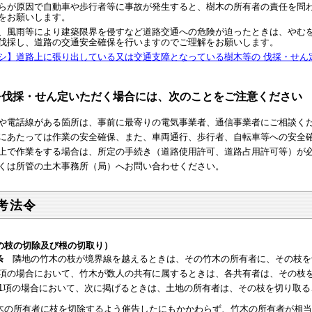
が原因で自動車や歩行者等に事故が発生すると、樹木の所有者の責任を問わ
をお願いします。
風雨等により建築限界を侵すなど道路交通への危険が迫ったときは、やむを
伐採し、道路の交通安全確保を行いますのでご理解をお願いします。
シ】道路上に張り出している又は交通支障となっている樹木等の 伐採・せ
を伐採・せん定いただく場合には、次のことをご注意ください
や電話線がある箇所は、事前に最寄りの電気事業者、通信事業者にご相談く
にあたっては作業の安全確保、また、車両通行、歩行者、自転車等への安全
上で作業をする場合は、所定の手続き（道路使用許可、道路占用許可等）が
は所管の土木事務所（局）へお問い合わせください。
考法令
の枝の切除及び根の切取り）
条
隣地の竹木の枝が境界線を越えるときは、その竹木の所有者に、その枝を
の場合において、竹木が数人の共有に属するときは、各共有者は、その枝
項の場合において、次に掲げるときは、土地の所有者は、その枝を切り取る
木の所有者に枝を切除するよう催告したにもかかわらず、竹木の所有者が相当