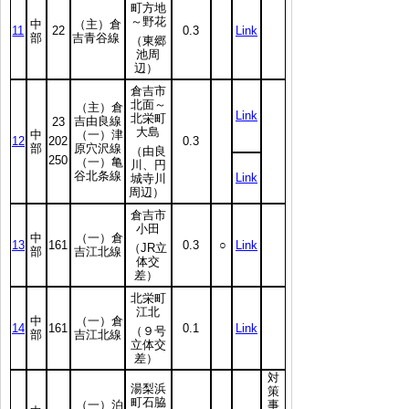
町方地
～野花
中
（主）倉
11
22
0.3
Link
部
吉青谷線
（東郷
池周
辺）
倉吉市
北面～
（主）倉
Link
北栄町
吉由良線
23
大島
中
（一）津
12
202
0.3
部
原穴沢線
（由良
250
（一）亀
川、円
谷北条線
Link
城寺川
周辺）
倉吉市
小田
中
（一）倉
13
161
0.3
○
Link
（JR立
部
吉江北線
体交
差）
北栄町
江北
中
（一）倉
14
161
0.1
Link
（９号
部
吉江北線
立体交
差）
対
湯梨浜
策
町石脇
（一）泊
事