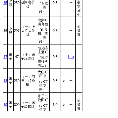
中
15
259
絹見青谷
0.3
ー
業
（石脇
部
線
実
川周
施
辺）
中
北栄町
由良宿
（一）上
対
中
（由良
16
297
大立大栄
0.3
ー
策
部
川、前
線
済
川周
辺）
境港市
上道町
米
（主）米
17
47
0.3
Link
（境港
子
子境港線
市役所
周辺）
大山町
田中
（一）羽
米
18
239
田井植松
0.3
○
ー
（JR立
子
線
体交
差）
米子市
陰田町
対
米
（一）米
19
300
1.0
○
ー
策
（JR立
子
子環状線
済
体交
差）