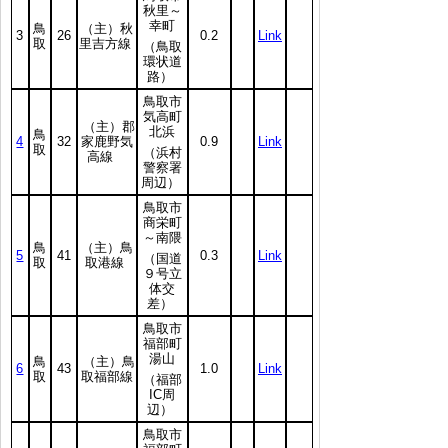
秋里～
幸町
鳥
（主）秋
3
26
0.2
Link
取
里吉方線
（鳥取
環状道
路）
鳥取市
気高町
（主）郡
北浜
鳥
4
32
家鹿野気
0.9
Link
取
（浜村
高線
警察署
周辺）
鳥取市
商栄町
～南隈
鳥
（主）鳥
5
41
0.3
Link
（国道
取
取港線
９号立
体交
差）
鳥取市
福部町
湯山
鳥
（主）鳥
6
43
1.0
Link
取
取福部線
（福部
IC周
辺）
鳥取市