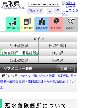
こ
の
ペ
読み上げ
大
元
ー
ジ
を
翻
訳
県外の方へ
分野で探す
組織で探す
防災 緊急
メニュー
す
る
メイン
県土総務課
技術企画課
道路企画課・道路建設課
河川課
治山砂防課
港湾課
現在の位置：
ホーム
県の組織と仕事
鳥取県の県土
整備
道路企画課・道路建設課
冠水危険箇所につい
て
冠水危険箇所について