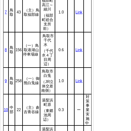
福部町
高江～
細川
鳥
（主）鳥
7
43
1.0
Link
取
取福部線
（福部
町総合
支所
前）
鳥取市
千代
水
（一）鳥
鳥
8
156
取港湖山
0.6
Link
（千代
取
停車場線
水４丁
目周
辺）
鳥取市
白兎
鳥
（一）御
9
258
1.0
Link
（JR立
取
熊白兎線
体交差
南側）
対
湯梨浜
策
町原
事
中
（主）倉
10
22
0.3
ー
業
（東郷
部
吉青谷線
実
池周
施
辺）
中
湯梨浜