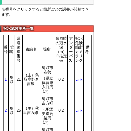
※番号をクリックすると箇所ごとの調書が閲覧でき
ます。
冠水危険箇所一覧
県
豪雨時
ア
冠水
道
の
冠水
ン
危険
番
管
路
深
ダ
箇所
備
路線名
場所
号
轄
線
（m）
ー
カメ
考
番
※推定
パ
ラリ
号
値
ス
ンク
鳥取市
布勢
（主）鳥
鳥
（県立
1
21
取鹿野倉
0.2
Link
取
体育館
吉線
入口周
辺）
鳥取市
吉方町
鳥
（主）秋
（JR因
2
26
0.2
Link
取
里吉方線
美線高
架周
辺）
鳥取市