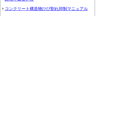
コンクリート構造物ひび割れ抑制マニュアル
コンクリートひび割れ事例集
再生クラッシャーランの供給不足への対応
石積（張）工における石材現地採取
植栽工事の設計・施工及び管理に関する取扱い
指針
日本芝の生産に配慮した植生工
公共工事における交通誘導警備員Aの配置路線
について(20191028一部改定)
クマ被害防止に向けた情報提供等について
建設工事請負代金支払期間の短縮について
災害復旧工事等の緊急を要する工事における労
務・資材の不足への対応について
災害復旧工事等の緊急を要する工事における大
型ブロック積（張）工への設計変更要領