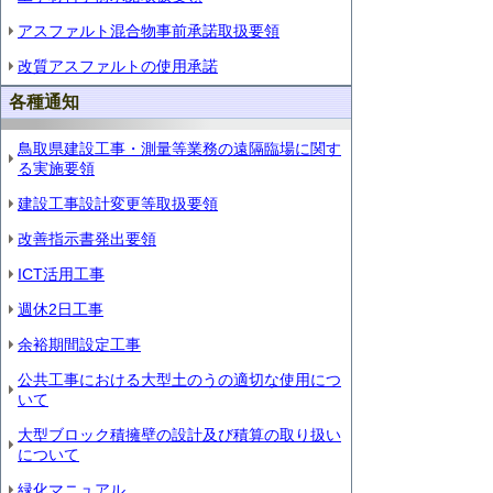
アスファルト混合物事前承諾取扱要領
改質アスファルトの使用承諾
各種通知
鳥取県建設工事・測量等業務の遠隔臨場に関す
る実施要領
建設工事設計変更等取扱要領
改善指示書発出要領
ICT活用工事
週休2日工事
余裕期間設定工事
公共工事における大型土のうの適切な使用につ
いて
大型ブロック積擁壁の設計及び積算の取り扱い
について
緑化マニュアル