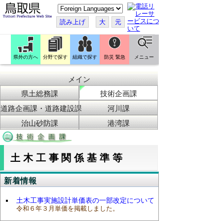
こ
の
ペ
読み上げ
大
元
ー
ジ
を
翻
訳
県外の方へ
分野で探す
組織で探す
防災 緊急
メニュー
す
る
メイン
県土総務課
技術企画課
道路企画課・道路建設課
河川課
治山砂防課
港湾課
土木工事関係基準等
新着情報
土木工事実施設計単価表の一部改定について
令和６年３月単価を掲載しました。