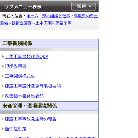
現在の位置：
ホーム
県の組織と仕事
鳥取県の県土
整備
技術企画課
土木工事関係基準等
工事書類関係
土木工事書類作成Q&A
現場説明書
工事関係様式集
建設工事設計変更等取扱要領
改善指示書発出要領
安全管理・現場環境関係
建設工事事故発生時の報告
熱中症対策