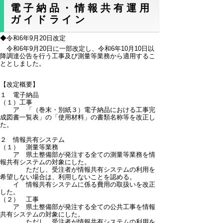
電子納品・情報共有運用
ガイドライン
◆令和6年9月20日改定
令和6年9月20日に一部改定し、令和6年10月10日以
降調達公告を行う工事及び測量等業務から適用するこ
ととしました。
【改定概要】
１ 電子納品
（１）工事
ア 「（巻末・別紙３）電子納品における工事完
成図書一覧表」の「使用材料」の書類名称等を改正し
た。
２ 情報共有システム
（１） 測量等業務
ア 県土整備部が発注する全ての測量等業務を情
報共有システムの対象にした。
ただし、受注者が情報共有システムの利用を
希望しない場合は、利用しないことを認める。
イ 情報共有システムに係る費用の取扱いを改正
した。
（２） 工事
ア 県土整備部が発注する全ての公共工事を情報
共有システムの対象にした。
ただし、受注者が情報共有システムの利用を