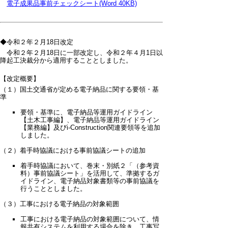
電子成果品事前チェックシート(Word 40KB)
◆令和２年２月18日改定
令和２年２月18日に一部改定し、令和２年４月1日以
降起工決裁分から適用することとしました。
【改定概要】
（１）国土交通省が定める電子納品に関する要領・基
準
要領・基準に、電子納品等運用ガイドライン
【土木工事編】、電子納品等運用ガイドライン
【業務編】及びi-Construction関連要領等を追加
しました。
（２）着手時協議における事前協議シートの追加
着手時協議において、巻末・別紙２「（参考資
料）事前協議シート」を活用して、準拠するガ
イドライン、電子納品対象書類等の事前協議を
行うこととしました。
（３）工事における電子納品の対象範囲
工事における電子納品の対象範囲について、情
報共有システムを利用する場合を除き、工事写