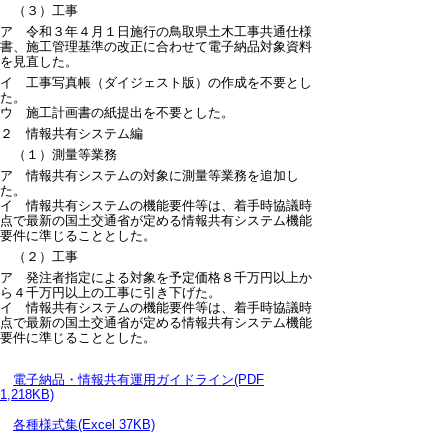
（３）工事
ア 令和３年４月１日施行の鳥取県土木工事共通仕様
書、施工管理基準の改正に合わせて電子納品対象資料
を見直した。
イ 工事写真帳（ダイジェスト版）の作成を不要とし
た。
ウ 施工計画書の紙提出を不要とした。
２ 情報共有システム編
（１）測量等業務
ア 情報共有システムの対象に測量等業務を追加し
た。
イ 情報共有システムの機能要件等は、着手時協議時
点で最新の国土交通省が定める情報共有システム機能
要件に準じることとした。
（２）工事
ア 発注者指定による対象を予定価格８千万円以上か
ら４千万円以上の工事に引き下げた。
イ 情報共有システムの機能要件等は、着手時協議時
点で最新の国土交通省が定める情報共有システム機能
要件に準じることとした。
電子納品・情報共有運用ガイドライン(PDF
1,218KB)
各種様式集(Excel 37KB)