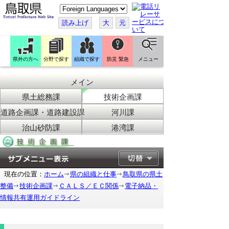
こ
の
ペ
読み上げ
大
元
ー
ジ
を
翻
訳
県外の方へ
分野で探す
組織で探す
防災 緊急
メニュー
す
る
メイン
県土総務課
技術企画課
道路企画課・道路建設課
河川課
治山砂防課
港湾課
現在の位置：
ホーム
県の組織と仕事
鳥取県の県土
整備
技術企画課
ＣＡＬＳ／ＥＣ関係
電子納品・
情報共有運用ガイドライン