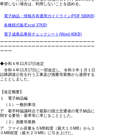
希望しない場合は、利用しないことを認める。
電子納品・情報共有運用ガイドライン(PDF 590KB)
各種様式集(Excel 37KB)
電子成果品事前チェックシート(Word 40KB)
ーーーーーーーーーーーーーーーーーーーーーーーー
ーーーーーーーーーーーーーーーーーーーーーーーー
ーーー
◆令和４年11月17日改定
令和４年11月17日に一部改定し、令和５年１月１日
以降調達公告を行う工事及び測量等業務から適用する
こととしました。
【改定概要】
１ 電子納品編
（１）一般的事項
ア 着手時協議時点で最新の国土交通省の電子納品に
関する要領・基準等に準じることとした。
（２）測量等業務
ア ファイル容量を５MB程度（最大１０MB）から１
０MB程度（最大２０MB）に引き上げた。