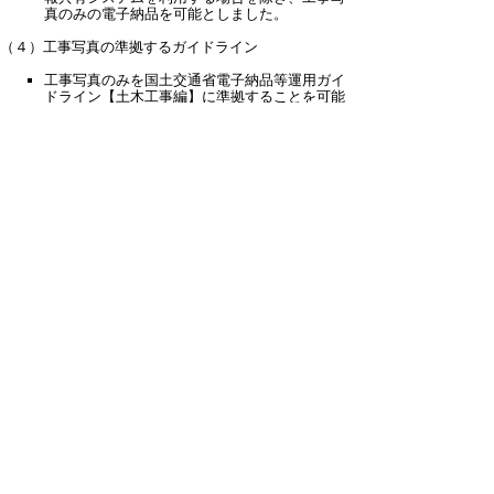
真のみの電子納品を可能としました。
（４）工事写真の準拠するガイドライン
工事写真のみを国土交通省電子納品等運用ガイ
ドライン【土木工事編】に準拠することを可能
とし、この場合は工事写真帳（ダイジェスト
版）の作成を不要としました。
（５）工事情報共有システム機能要件
「工事施工中における受発注者間の情報共有シ
ステム機能要件（Rev５．１）」を満足する工
事情報共有システムを利用することとしまし
た。
電子納品・情報共有運用ガイドライン(PDF 1518KB)
各種様式集(Excel 40KB)
電子成果品事前チェックシート(Word 39KB)
◆平成28年6月15日一部改定
平成28年6月15日に一部改定し、平成28年7月1日以
降起工決裁分から適用することとしました。