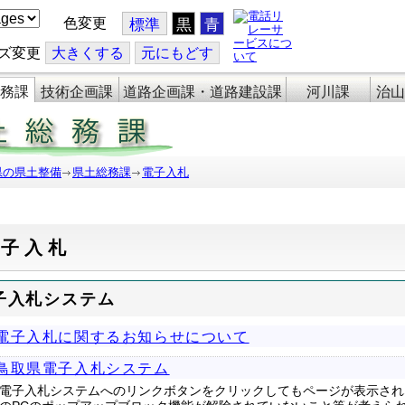
色変更
標準
黒
青
ズ変更
大
きくする
元
にもどす
務課
技術企画課
道路企画課・道路建設課
河川課
治山
県の県土整備
県土総務課
電子入札
電子入札
子入札システム
電子入札に関するお知らせについて
鳥取県電子入札システム
電子入札システムへのリンクボタンをクリックしてもページが表示され