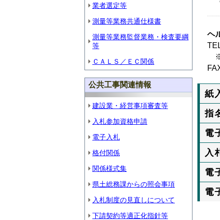
業者選定等
測量等業務共通仕様書
ヘ
測量等業務監督業務・検査要綱
T
等
※
ＣＡＬＳ／ＥＣ関係
F
公共工事関連情報
紙
建設業・経営事項審査等
指
入札参加資格申請
電
電子入札
入
格付関係
関係様式集
電
県土総務課からの照会事項
電
入札制度の見直しについて
下請契約等適正化指針等