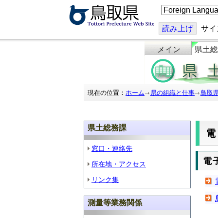
こ
の
ペ
ー
読み上げ
サイ
ジ
を
メイン
県土総
翻
訳
す
る
現在の位置：
ホーム
県の組織と仕事
鳥取
県土総務課
窓口・連絡先
電
所在地・アクセス
リンク集
測量等業務関係