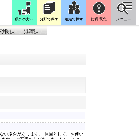
県外の方へ
分野で探す
組織で探す
防災 緊急
メニュー
砂防課
港湾課
ない場合があります。 原因として、お使い