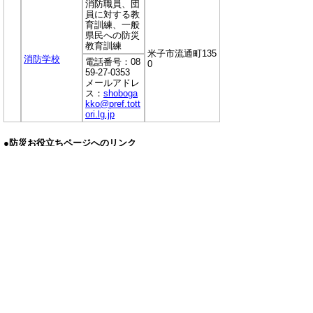
消防職員、団
員に対する教
育訓練、一般
県民への防災
教育訓練
米子市流通町135
消防学校
電話番号：08
0
59-27-0353
メールアドレ
ス：
shoboga
kko@pref.tott
ori.lg.jp
●防災お役立ちページへのリンク
災害時の鳥取県からの緊急情報や防災・危機管理、
注意喚起情報を掲載するページ
県民の皆様への防災などに関する最新のお知らせ、
気象情報や河川のカメラ・水位などのリアルタイム
情報を掲載するサイト