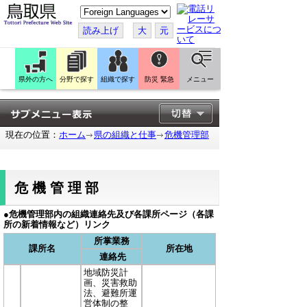
こ
の
ペ
読み上げ
大
元
ー
ジ
を
翻
訳
県外の方へ
分野で探す
組織で探す
防災 緊急
メニュー
す
る
現在の位置：
ホーム
県の組織と仕事
危機管理部
危機管理部
●危機管理部内の組織連絡先及び各課所ページ（各課
所の新着情報など）リンク
所掌業務
課所名
所在地
連絡先
地域防災計
画、災害救助
法、避難所運
営体制の整