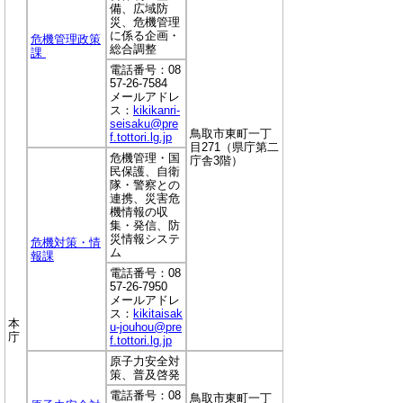
備、広域防
災、危機管理
に係る企画・
危機管理政策
総合調整
課
電話番号：08
57-26-7584
メールアドレ
ス：
kikikanri-
seisaku@pre
鳥取市東町一丁
f.tottori.lg.jp
目271（県庁第二
危機管理・国
庁舎3階）
民保護、自衛
隊・警察との
連携、災害危
機情報の収
集・発信、防
災情報システ
危機対策・情
ム
報課
電話番号：08
57-26-7950
メールアドレ
ス：
kikitaisak
本
u-jouhou@pre
庁
f.tottori.lg.jp
原子力安全対
策、普及啓発
電話番号：08
鳥取市東町一丁