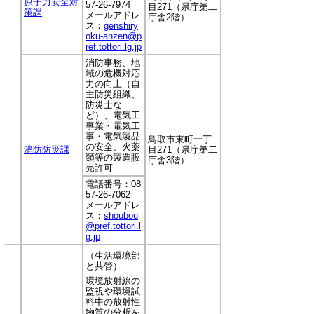
原子力安全対
57-26-7974
目271（県庁第二
策課
メールアドレ
庁舎2階）
ス：
genshiry
oku-anzen@p
ref.tottori.lg.jp
消防事務、地
域の危機対応
力の向上（自
主防災組織、
防災士な
ど）、電気工
事業・電気工
事・電気製品
鳥取市東町一丁
の安全、火薬
消防防災課
目271（県庁第二
類等の製造販
庁舎3階）
売許可
電話番号：08
57-26-7062
メールアドレ
ス：
shoubou
@pref.tottori.l
g.jp
（生活環境部
と共管）
環境放射線の
監視や環境試
料中の放射性
物質の分析を