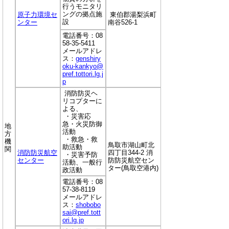
行うモニタリ
ングの拠点施
原子力環境セ
東伯郡湯梨浜町
設
ンター
南谷526-1
電話番号：08
58-35-5411
メールアドレ
ス：
genshiry
oku-kankyo@
pref.tottori.lg.j
p
消防防災ヘ
リコプターに
よる、
・災害応
急・火災防御
地
活動
方
・救急・救
機
鳥取市湖山町北
助活動
関
消防防災航空
四丁目344-2 消
・災害予防
センター
防防災航空セン
活動、一般行
ター(鳥取空港内)
政活動
電話番号：08
57-38-8119
メールアドレ
ス：
shobobo
sai@pref.tott
ori.lg.jp