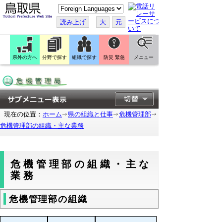
こ
の
ペ
読み上げ
大
元
ー
ジ
を
翻
訳
県外の方へ
分野で探す
組織で探す
防災 緊急
メニュー
す
る
現在の位置：
ホーム
県の組織と仕事
危機管理部
危機管理部の組織・主な業務
危機管理部の組織・主な
業務
危機管理部の組織