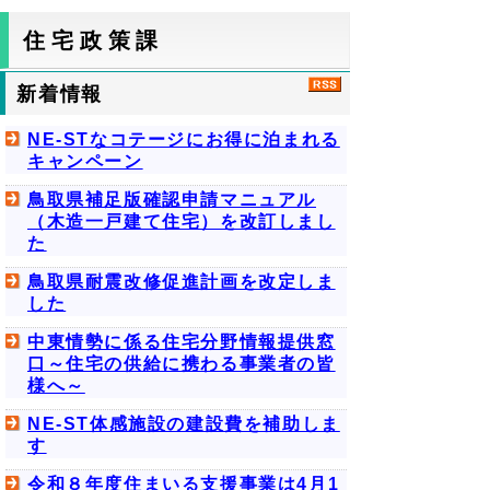
住宅政策課
新着情報
NE-STなコテージにお得に泊まれる
キャンペーン
鳥取県補足版確認申請マニュアル
（木造一戸建て住宅）を改訂しまし
た
鳥取県耐震改修促進計画を改定しま
した
中東情勢に係る住宅分野情報提供窓
口～住宅の供給に携わる事業者の皆
様へ～
NE-ST体感施設の建設費を補助しま
す
令和８年度住まいる支援事業は4月1