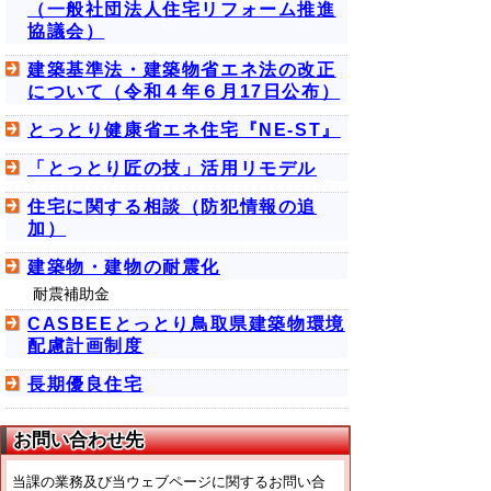
（一般社団法人住宅リフォーム推進
協議会）
建築基準法・建築物省エネ法の改正
について（令和４年６月17日公布）
とっとり健康省エネ住宅『NE-ST』
「とっとり匠の技」活用リモデル
住宅に関する相談（防犯情報の追
加）
建築物・建物の耐震化
耐震補助金
CASBEEとっとり鳥取県建築物環境
配慮計画制度
長期優良住宅
お問い合わせ先
当課の業務及び当ウェブページに関するお問い合