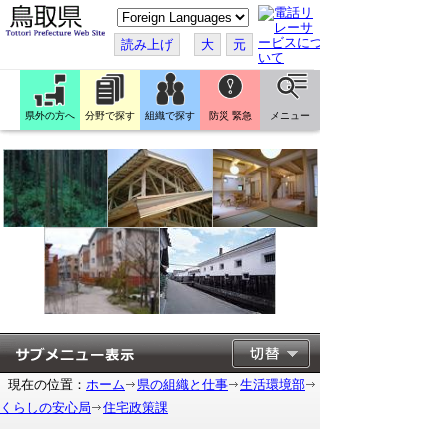
こ
の
ペ
読み上げ
大
元
ー
ジ
を
翻
訳
県外の方へ
分野で探す
組織で探す
防災 緊急
メニュー
す
る
現在の位置：
ホーム
県の組織と仕事
生活環境部
くらしの安心局
住宅政策課