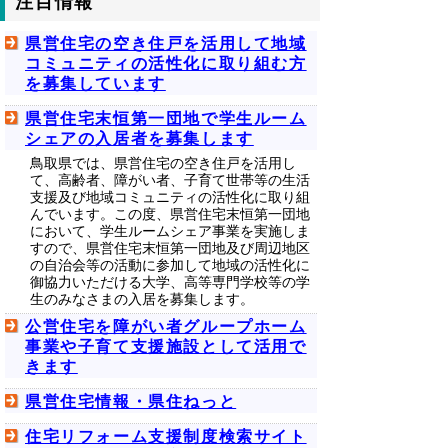
注目情報
県営住宅の空き住戸を活用して地域
コミュニティの活性化に取り組む方
を募集しています
県営住宅末恒第一団地で学生ルーム
シェアの入居者を募集します
鳥取県では、県営住宅の空き住戸を活用し
て、高齢者、障がい者、子育て世帯等の生活
支援及び地域コミュニティの活性化に取り組
んでいます。この度、県営住宅末恒第一団地
において、学生ルームシェア事業を実施しま
すので、県営住宅末恒第一団地及び周辺地区
の自治会等の活動に参加して地域の活性化に
御協力いただける大学、高等専門学校等の学
生のみなさまの入居を募集します。
公営住宅を障がい者グループホーム
事業や子育て支援施設として活用で
きます
県営住宅情報・県住ねっと
住宅リフォーム支援制度検索サイト