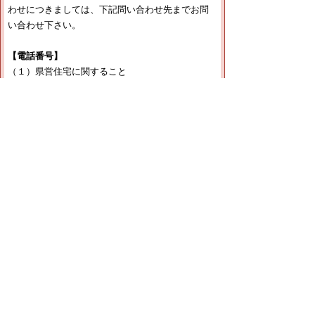
わせにつきましては、下記問い合わせ先までお問
い合わせ下さい。
【電話番号】
（１）県営住宅に関すること
管理担当 ０８５７－２６－７４１１
（２）宅地建物取引業法に関すること
管理担当 ０８５７－２６－７３９９
（３）とっとり住まいる支援事業に関すること
企画担当 ０８５７－２６－７３９８
（４）「とっとり匠の技」活用リモデル助成事業
に関すること
企画担当 ０８５７－２６－７３９８
（５）建築基準法、建築士法に関すること
建築指導室 ０８５７－２６－７３９１
（６）福祉のまちづくり条例に関すること
建築指導室 ０８５７－２６－７３９１
（７）住宅・建築物の耐震に関すること
建築指導室 ０８５７－２６－７６９７