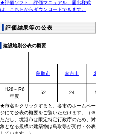
★評価ソフト、評価マニュアル、届出様式
は、こちらからダウンロードできます。
評価結果等の公表
建設地別公表の概要
鳥取市
倉吉市
米子市
H28～R6
52
24
59
年度
★市名をクリックすると、各市のホームペー
ジにて公表の概要をご覧いただけます。（※
ただし、境港市は限定特定行政庁のため、対
象となる規模の建築物は鳥取県が受付・公表
しています。）