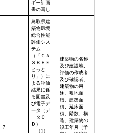
ギー計画
書の写し
鳥取県建
築物環境
総合性能
評価シス
テム
（「ＣＡ
建築物の名称
ＳＢＥＥ
及び建設地、
とっと
評価の作成者
り」）に
及び確認者、
よる評価
建築物の用
結果に係
途、敷地面
る図書及
積、建築面
び電子デ
積、延床面
ータ（デ
積、階数、構
ータＣ
造、建築物の
Ｄ）
7
竣工年月（予
（1）