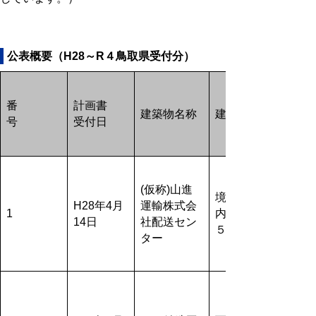
公表概要（H28～R４鳥取県受付分）
番
計画書
建築物名称
建設地
号
受付日
(仮称)山進
境港市竹
H28年4月
運輸株式会
1
内団地１
14日
社配送セン
５８番地
ター