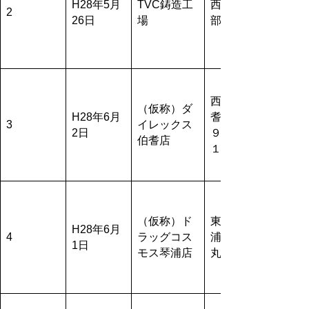
H28年5月
TVC鋳造工
西伯郡南
2
26日
場
部町
西伯郡伯
（仮称）ダ
H28年6月
耆町大殿
3
イレックス
2日
９４７－
伯耆店
１他
（仮称）ド
東伯郡琴
H28年6月
4
ラッグコス
浦町大字
1日
モス琴浦店
丸尾