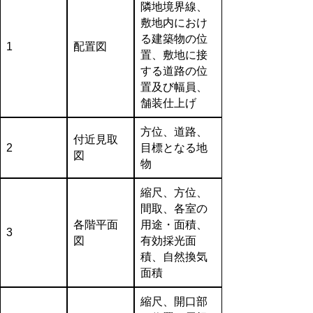
隣地境界線、
敷地内におけ
る建築物の位
1
配置図
置、敷地に接
する道路の位
置及び幅員、
舗装仕上げ
方位、道路、
付近見取
2
目標となる地
図
物
縮尺、方位、
間取、各室の
各階平面
用途・面積、
3
図
有効採光面
積、自然換気
面積
縮尺、開口部