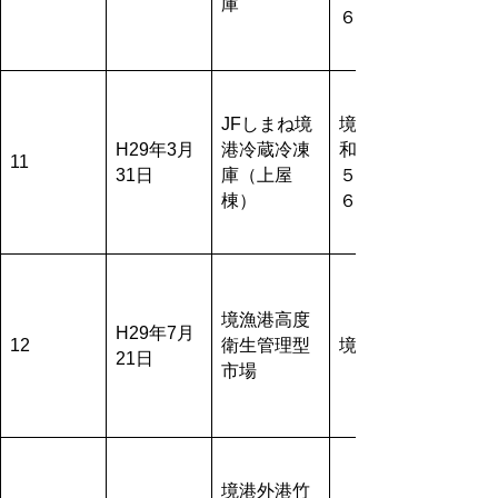
庫
６
JFしまね境
境港市昭
H29年3月
港冷蔵冷凍
和町７番
11
31日
庫（上屋
５、７番
棟）
６
境漁港高度
H29年7月
12
衛生管理型
境港市
21日
市場
境港外港竹