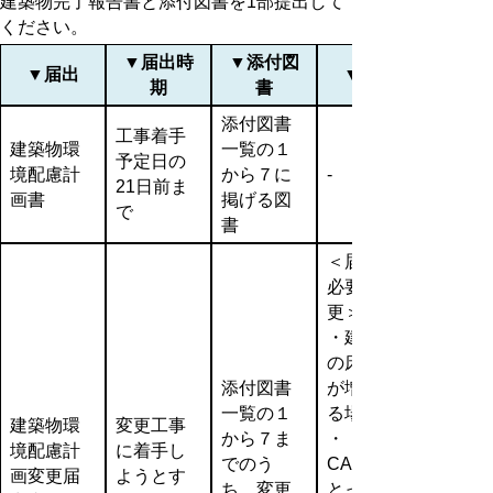
建築物完了報告書と添付図書を1部提出して
ください。
▼届出時
▼添付図
▼届出
▼備考
期
書
添付図書
工事着手
建築物環
一覧の１
予定日の
境配慮計
から７に
‐
21日前ま
画書
掲げる図
で
書
＜届出が
必要な変
更＞
・建築物
の床面積
添付図書
が増加す
一覧の１
る場合
建築物環
変更工事
から７ま
・
境配慮計
に着手し
でのう
CASBEE
画変更届
ようとす
ち、変更
とっとり