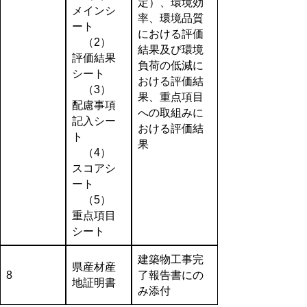
定）、環境効
メインシ
率、環境品質
ート
における評価
（2）
結果及び環境
評価結果
負荷の低減に
シート
おける評価結
（3）
果、重点項目
配慮事項
への取組みに
記入シー
おける評価結
ト
果
（4）
スコアシ
ート
（5）
重点項目
シート
建築物工事完
県産材産
8
了報告書にの
地証明書
み添付