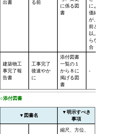
出書
る前
に係る図
による評
書
価結果
が、変更
前と同等
以上とな
らない場
合
添付図書
建築物工
工事完了
一覧の１
事完了報
後速やか
から８に
‐
告書
に
掲げる図
書
○添付図書
▼明示すべき
▼図書名
事項
縮尺、方位、