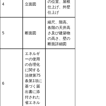
の位置、屋根
4
立面図
仕上げ、外壁
仕上げ
縮尺、階高、
各階の天井高
5
断面図
さ及び建築物
の高さ、壁の
断面詳細図
エネルギ
ーの使用
の合理化
に関する
法律第75
条第1項に
6
基づく届
出書に添
付された
省エネル