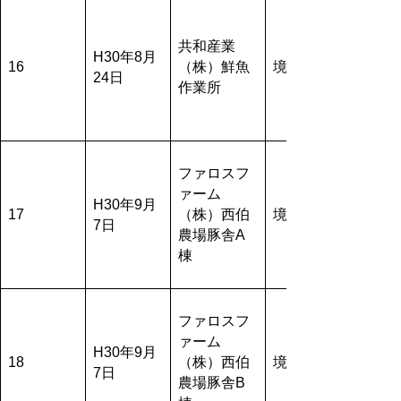
共和産業
H30年8月
16
（株）鮮魚
境港市
24日
作業所
ファロスフ
ァーム
H30年9月
17
（株）西伯
境港市
7日
農場豚舎A
棟
ファロスフ
ァーム
H30年9月
18
（株）西伯
境港市
7日
農場豚舎B