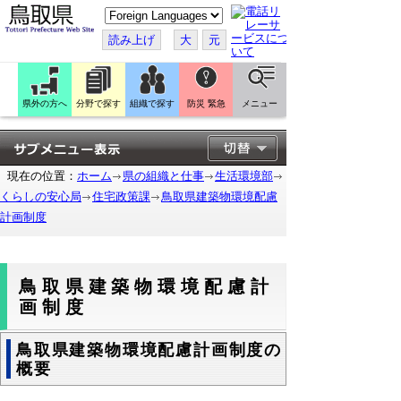
こ
の
ペ
読み上げ
大
元
ー
ジ
を
翻
訳
県外の方へ
分野で探す
組織で探す
防災 緊急
メニュー
す
る
現在の位置：
ホーム
県の組織と仕事
生活環境部
くらしの安心局
住宅政策課
鳥取県建築物環境配慮
計画制度
鳥取県建築物環境配慮計
画制度
鳥取県建築物環境配慮計画制度の
概要