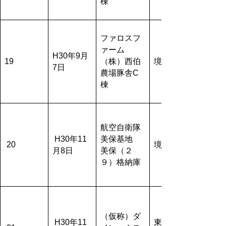
棟
ファロスフ
ァーム
H30年9月
19
（株）西伯
境港市
7日
農場豚舎C
棟
航空自衛隊
H30年11
美保基地
20
境港市
月8日
美保（２
９）格納庫
（仮称）ダ
H30年11
東伯郡湯