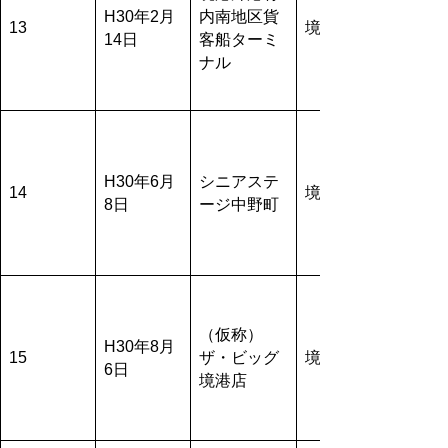
H30年2月
内南地区貨
13
境港市
14日
客船ターミ
ナル
H30年6月
シニアステ
14
境港市
8日
ージ中野町
（仮称）
H30年8月
15
ザ・ビッグ
境港市
6日
境港店