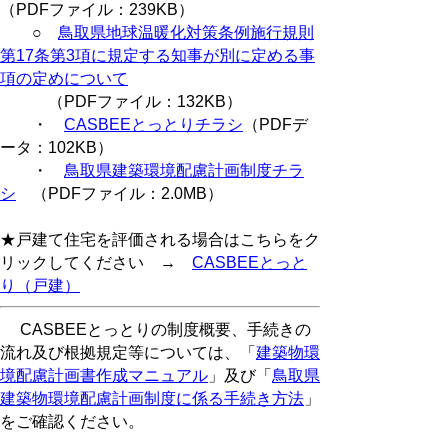
（PDFファイル：239KB）
○
鳥取県地球温暖化対策条例施行規則
第17条第3項に規定する知事が別に定める事
項の定めについて
（PDFファイル：132KB）
・
CASBEEとっとりチラシ
（PDFデ
ータ：102KB）
・
鳥取県建築環境配慮計画制度チラ
シ
（PDFファイル：2.0MB）
★戸建て住宅を評価される場合はこちらをク
リックしてください →
CASBEEとっと
り（戸建）
CASBEEとっとりの制度概要、手続きの
流れ及び根拠規定等については、「
建築物環
境配慮計画書作成マニュアル
」及び「
鳥取県
建築物環境配慮計画制度に係る手続き方法
」
をご確認ください。