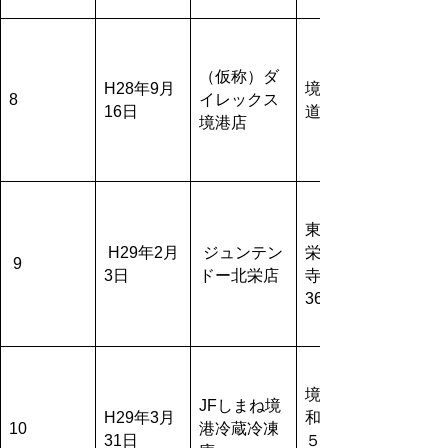
（仮称）ダ
H28年9月
境港市上
8
イレックス
16日
道町
境港店
東伯郡北
H29年2月
ジュンテン
栄町西園
9
3日
ドー北栄店
寺大法
364-1
境港市昭
JFしまね境
H29年3月
和町７番
10
港冷蔵冷凍
31日
５、７番