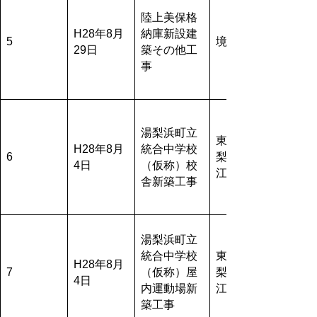
陸上美保格
H28年8月
納庫新設建
5
境港市
29日
築その他工
事
湯梨浜町立
東伯郡湯
H28年8月
統合中学校
6
梨浜町長
4日
（仮称）校
江51番地
舎新築工事
湯梨浜町立
統合中学校
東伯郡湯
H28年8月
7
（仮称）屋
梨浜町長
4日
内運動場新
江51番地
築工事