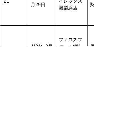
21
イレックス
月29日
梨浜町
湯梨浜店
ファロスフ
H31年2月
ァーム(株)
西伯郡南
22
21日
西伯農場_分
部町
娩豚舎A棟
ファロスフ
H31年2月
ァーム(株)
西伯郡南
23
21日
西伯農場_分
部町
娩豚舎B棟