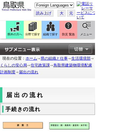
こ
の
ペ
読み上げ
大
元
ー
ジ
を
翻
訳
県外の方へ
分野で探す
組織で探す
防災 緊急
メニュー
す
る
現在の位置：
ホーム
県の組織と仕事
生活環境部
くらしの安心局
住宅政策課
鳥取県建築物環境配慮
計画制度
届出の流れ
届出の流れ
手続きの流れ