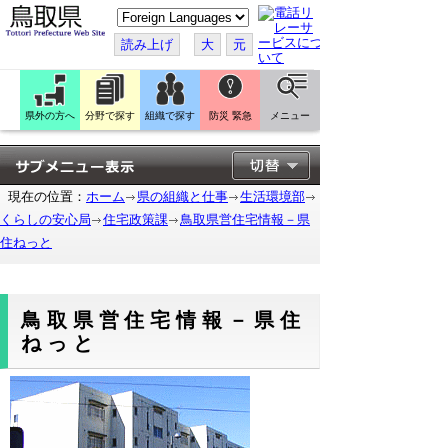
こ
の
ペ
読み上げ
大
元
ー
ジ
を
翻
訳
県外の方へ
分野で探す
組織で探す
防災 緊急
メニュー
す
る
現在の位置：
ホーム
県の組織と仕事
生活環境部
くらしの安心局
住宅政策課
鳥取県営住宅情報－県
住ねっと
鳥取県営住宅情報－県住
ねっと