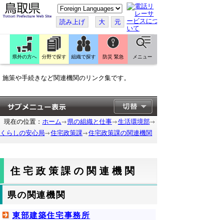
こ
の
ペ
読み上げ
大
元
ー
ジ
を
翻
訳
県外の方へ
分野で探す
組織で探す
防災 緊急
メニュー
す
る
施策や手続きなど関連機関のリンク集です。
現在の位置：
ホーム
県の組織と仕事
生活環境部
くらしの安心局
住宅政策課
住宅政策課の関連機関
住宅政策課の関連機関
県の関連機関
東部建築住宅事務所