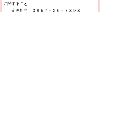
に関すること
企画担当 ０８５７－２６－７３９８
（５）建築基準法、建築士法に関すること
建築指導室 ０８５７－２６－７３９１
（６）福祉のまちづくり条例に関すること
建築指導室 ０８５７－２６－７３９１
（７）住宅・建築物の耐震に関すること
建築指導室 ０８５７－２６－７６９７
【ファクシミリ】
住宅政策課共通 ０８５７－２６－８１１３
▲ページ上部に戻る
と
個人情報保護
|
リンクについて
|
著作権に
り
ついて
|
アクセシビリティ
ネ
ッ
鳥取県生活環境部 くらしの安心局 住宅