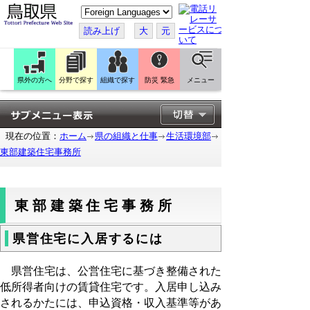
こ
の
ペ
読み上げ
大
元
ー
ジ
を
翻
訳
県外の方へ
分野で探す
組織で探す
防災 緊急
メニュー
す
る
現在の位置：
ホーム
県の組織と仕事
生活環境部
東部建築住宅事務所
東部建築住宅事務所
県営住宅に入居するには
県営住宅は、公営住宅に基づき整備された
低所得者向けの賃貸住宅です。入居申し込み
されるかたには、申込資格・収入基準等があ