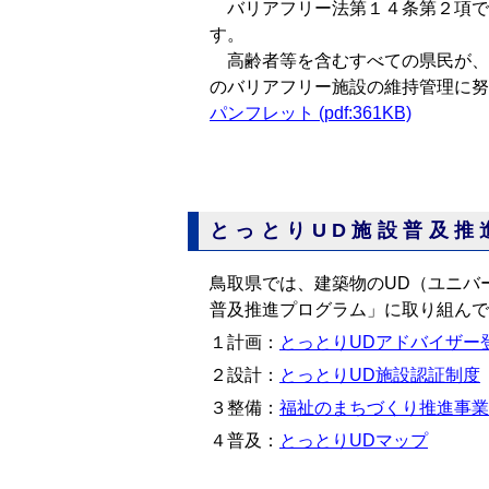
バリアフリー法第１４条第２項で
す。
高齢者等を含むすべての県民が、
のバリアフリー施設の維持管理に努
パンフレット (pdf:361KB)
とっとりUD施設普及推
鳥取県では、建築物のUD（ユニバ
普及推進プログラム」に取り組んで
１計画：
とっとりUDアドバイザー
２設計：
とっとりUD施設認証制度
３整備：
福祉のまちづくり推進事業
４普及：
とっとりUDマップ