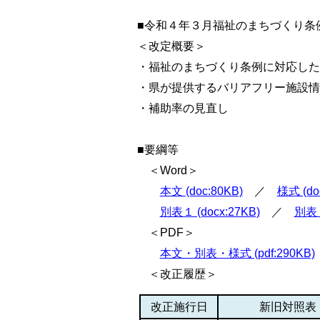
■令和４年３月福祉のまちづくり条
＜改定概要＞
・福祉のまちづくり条例に対応した
・県が提供するバリアフリー施設情
・補助率の見直し
■要綱等
＜Word＞
本文 (doc:80KB)
／
様式 (do
別表１ (docx:27KB)
／
別表２
＜PDF＞
本文・別表・様式 (pdf:290KB)
＜改正履歴＞
改正施行日
新旧対照表