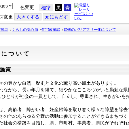
色変更
標準
黒
青
ズ変更
大
きくする
元
にもどす
環境部
くらしの安心局
住宅政策課
建物のバリアフリー化について
化について
施策
々の豊かな自然、歴史と文化の薫り高い風土があります。
れながら、長い年月を経て、細やかなこころづかいと勤勉な県
ひとりが社会の一員として、自立し、尊重され、生きがいを
、高齢者、障がい者、妊産婦等を取り巻く様々な障壁を除去
その他のあらゆる分野の活動に参加することができるまちづく
社会の構築を目指し、県、市町村、事業者、県民がそれぞれ