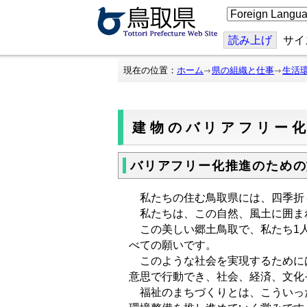
こ
の
ペ
ー
読み上げ
サイ
ジ
を
翻
現在の位置：
ホーム
県の組織と仕事
生活
訳
す
る
建物のバリアフリー
バリアフリー化推進のための
私たちの住む鳥取県には、四季折
私たちは、この自然、風土に囲ま
この美しい郷土鳥取で、私たち1人
べての願いです。
このような社会を実現するためには
意思で行動でき、社会、経済、文化
福祉のまちづくりとは、こういった