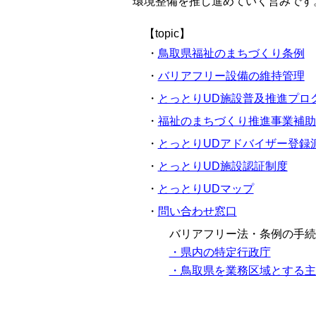
環境整備を推し進めていく営みです
【topic】
・
鳥取県福祉のまちづくり条例
・
バリアフリー設備の維持管理
・
とっとりUD施設普及推進プロ
・
福祉のまちづくり推進事業補助
・
とっとりUDアドバイザー登録
・
とっとりUD施設認証制度
・
とっとりUDマップ
・
問い合わせ窓口
バリアフリー法・条例の手続
・県内の特定行政庁
・鳥取県を業務区域とする主