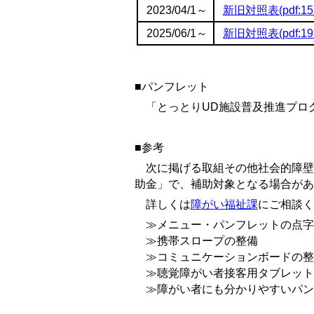
2023/04/1～
新旧対照表(pdf:15
2025/06/1～
新旧対照表(pdf:19
■パンフレット
「とっとりUD施設普及推進プログ
■参考
次に掲げる取組その他社会的障壁
助金」で、補助対象となる場合があ
詳しくは
障がい福祉課
にご相談く
≫メニュー・パンフレットの点字
≫携帯スロープの整備
≫コミュニケーションボードの整
≫聴覚障がい者接客用タブレット
≫障がい者にも分かりやすいパン