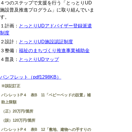
４つのステップで支援を行う「とっとりUD
施設普及推進プログラム」に取り組んでいま
す。
１計画：
とっとりUDアドバイザー登録派遣
制度
２設計：
とっとりUD施設認証制度
３整備：
福祉のまちづくり推進事業補助金
４普及：
とっとりUDマップ
パンフレット（pdf1298KB）
※誤記訂正
パンレットP４ 表B 11「ベビーベッドの設置」補
助上限額
（正）20万円/箇所
（誤）120万円/箇所
パンレットP４ 表B 12「敷地、建物への手すりの