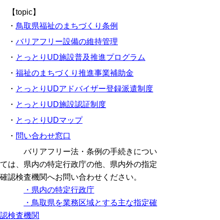
【topic】
・
鳥取県福祉のまちづくり条例
・
バリアフリー設備の維持管理
・
とっとりUD施設普及推進プログラム
・
福祉のまちづくり推進事業補助金
・
とっとりUDアドバイザー登録派遣制度
・
とっとりUD施設認証制度
・
とっとりUDマップ
・
問い合わせ窓口
バリアフリー法・条例の手続きについ
ては、県内の特定行政庁の他、県内外の指定
確認検査機関へお問い合わせください。
・県内の特定行政庁
・鳥取県を業務区域とする主な指定確
認検査機関