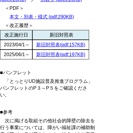
＜PDF＞
本文・別表・様式 (pdf:290KB)
＜改正履歴＞
改正施行日
新旧対照表
2023/04/1～
新旧対照表(pdf:157KB)
2025/06/1～
新旧対照表(pdf:197KB)
■パンフレット
「とっとりUD施設普及推進プログラム」
パンフレットのP３～P５をご確認くださ
い。
■参考
次に掲げる取組その他社会的障壁の除去を
行う事業については、障がい福祉課の補助制