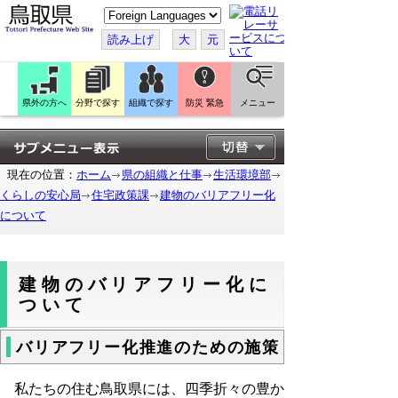
こ
の
ペ
読み上げ
大
元
ー
ジ
を
翻
訳
県外の方へ
分野で探す
組織で探す
防災 緊急
メニュー
す
る
現在の位置：
ホーム
県の組織と仕事
生活環境部
くらしの安心局
住宅政策課
建物のバリアフリー化
について
建物のバリアフリー化に
ついて
バリアフリー化推進のための施策
私たちの住む鳥取県には、四季折々の豊か