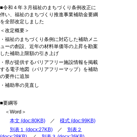
■令和４年３月福祉のまちづくり条例改正に
伴い、福祉のまちづくり推進事業補助金要綱
を全部改定しました
＜改定概要＞
・福祉のまちづくり条例に対応した補助メニ
ューの創設、近年の材料単価等の上昇を勘案
した補助上限額の引き上げ
・県が提供するバリアフリー施設情報を掲載
する電子地図（バリアフリーマップ）を補助
の要件に追加
・補助率の見直し
■要綱等
＜Word＞
本文 (doc:80KB)
／
様式 (doc:99KB)
別表１ (docx:27KB)
／
別表２
(docx:28KB)
／
別表３ (docx:26KB)