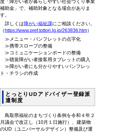
度「障がい者が暮らしやすい社会づくり事業
補助金」で、補助対象となる場合がありま
す。
詳しくは
障がい福祉課
にご相談ください。
（
https://www.pref.tottori.lg.jp/263836.htm
）
≫メニュー・パンフレットの点字化
≫携帯スロープの整備
≫コミュニケーションボードの整備
≫聴覚障がい者接客用タブレットの購入
≫障がい者にも分かりやすいパンフレッ
ト・チラシの作成
とっとりUDアドバイザー登録派
遣制度
鳥取県福祉のまちづくり条例を令和４年２
月議会で改正し（10月１日施行）、建築物
のUD（ユニバーサルデザイン）整備及び運