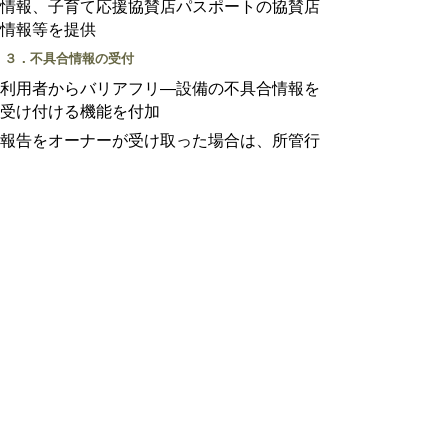
情報、子育て応援協賛店パスポートの協賛店
情報等を提供
３．不具合情報の受付
利用者からバリアフリ―設備の不具合情報を
受け付ける機能を付加
報告をオーナーが受け取った場合は、所管行
政庁から改善方法や補助金情報を案内
４．多言語表示
外国人の方にも利用できるよう、英語、中国
語、韓国語、ベトナム語に対応
マップの利用方法
１．LINE公式アカウントのお友だち登録を
行う場合
(1)
とっとりUDマップの公式LINEアカウント
をお友だち登録（以下のQRコード又はID検
索からも登録可能）