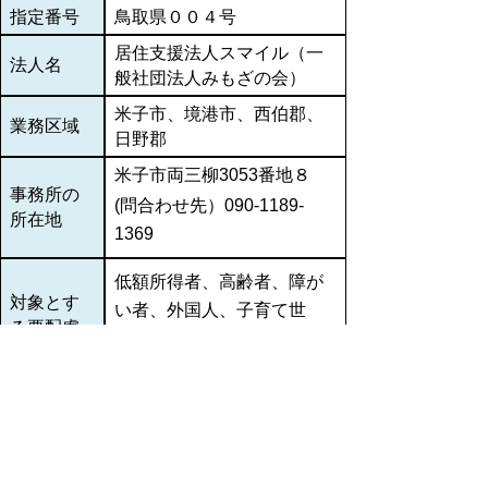
指定番号
鳥取県００４号
居住支援法人スマイル（一
法人名
般社団法人みもざの会）
米子市、境港市、西伯郡、
業務区域
日野郡
米子市両三柳3053番地８
事務所の
(問合わせ先）090-1189-
所在地
1369
低額所得者、高齢者、障が
対象とす
い者、外国人、子育て世
る要配慮
帯、
者
DV被害者等
見守り、引っ越し支援、生
活支援、
就労支援、手続き等同行支