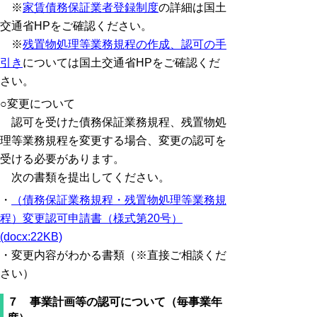
※
家賃債務保証業者登録制度
の詳細は国土
交通省HPをご確認ください。
※
残置物処理等業務規程の作成、認可の手
引き
については国土交通省HPをご確認くだ
さい。
○変更について
認可を受けた債務保証業務規程、残置物処
理等業務規程を変更する場合、変更の認可を
受ける必要があります。
次の書類を提出してください。
・
（債務保証業務規程・残置物処理等業務規
程）変更認可申請書（様式第20号）
(docx:22KB)
・変更内容がわかる書類（※直接ご相談くだ
さい）
７ 事業計画等の認可について（毎事業年