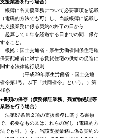
支援業務を行う場合）
帳簿に各支援業務について必要事項を記載
（電磁的方法でも可）し、当該帳簿に記載し
た支援業務に係る契約の終了の日から
起算して５年を経過する日までの間、保存
すること。
根拠：国土交通省・厚生労働省関係住宅確
保要配慮者に対する賃貸住宅の供給の促進に
関する法律施行規則
（平成29年厚生労働省・国土交通
省令第1号。以下「共同省令」という。）第
48条
●書類の保存（債務保証業務、残置物処理等
業務を行う場合）
法第67条第２項の支援業務に関する書類
で、必要なもの又はこれらの写し（電磁的方
法でも可。）を、
当該支援業務に係る契約の