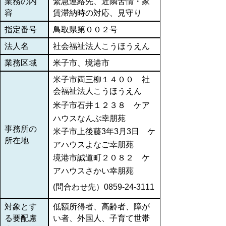
業務の内
緊急連絡先、近隣苦情・家
容
賃滞納時の対応、見守り
指定番号
鳥取県第００２号
法人名
社会福祉法人こうほうえん
業務区域
米子市、境港市
米子市両三柳１４００ 社
会福祉法人こうほうえん
米子市石井１２３８ ケア
ハウスなんぶ幸朋苑
事務所の
米子市上後藤3年3月3日 ケ
所在地
アハウスよなご幸朋苑
境港市誠道町２０８２ ケ
アハウスさかい幸朋苑
(問合わせ先）0859-24-3111
対象とす
低額所得者、高齢者、障が
る要配慮
い者、外国人、子育て世帯