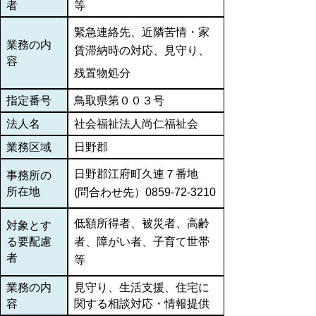
者
等
緊急連絡先、近隣苦情・家
業務の内
賃滞納時の対応、見守り、
容
残置物処分
指定番号
鳥取県第００３号
法人名
社会福祉法人尚仁福祉会
業務区域
日野郡
日野郡江府町久連７番地
事務所の
所在地
(問合わせ先）0859-72-3210
低額所得者、被災者、高齢
対象とす
る要配慮
者、障がい者、子育て世帯
者
等
業務の内
見守り、生活支援、住宅に
容
関する相談対応・情報提供