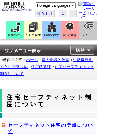
こ
の
ペ
読み上げ
大
元
ー
ジ
を
翻
訳
県外の方へ
分野で探す
組織で探す
防災 緊急
メニュー
す
る
現在の位置：
ホーム
県の組織と仕事
生活環境部
くらしの安心局
住宅政策課
住宅セーフティネット
制度について
住宅セーフティネット制
度について
セーフティネット住宅の登録につい
て