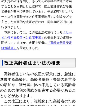
の安定の確保を図り、もってその福祉の増進に寄与
することを目的とした法律で、国土交通省及び厚生
労働省が共同で所管しています。平成23年4月に「サ
ービス付き高齢者向け住宅事業制度」の創設などを
主とした全面的な改正が行われ、同年10月20日に施
行されました。
本県においては、この改正法の施行により
「サー
ビス付き高齢者向け住宅事業」
の登録制度の運用を
開始しているほか、改正を契機に
「高齢者居住安定
確保計画」
を策定しました。
改正高齢者住まい法の概要
高齢者住まい法の改正の背景には、急速に
進展する高齢化、高齢者単身・夫婦のみ世帯
の増加や、諸外国に比べ不足している高齢者
のための住宅の供給を促進する必要があるこ
となどがあります。
この改正により、複雑化した高齢者のため