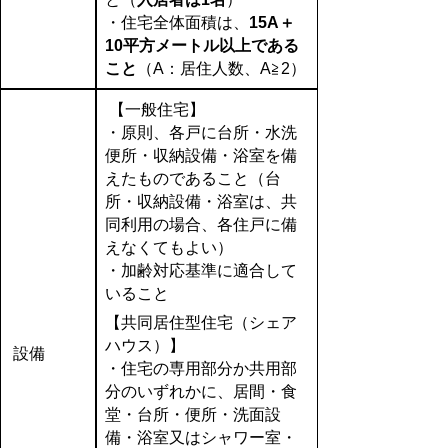
・住宅全体面積は、
15A＋
10平方メートル以上である
こと
（A：居住人数、A≧2）
【一般住宅】
・原則、各戸に台所・水洗
便所・収納設備・浴室を備
えたものであること（台
所・収納設備・浴室は、共
同利用の場合、各住戸に備
えなくてもよい）
・加齢対応基準に適合して
いること
【共同居住型住宅（シェア
ハウス）】
設備
・住宅の専用部分か共用部
分のいずれかに、居間・食
堂・台所・便所・洗面設
備・浴室又はシャワー室・