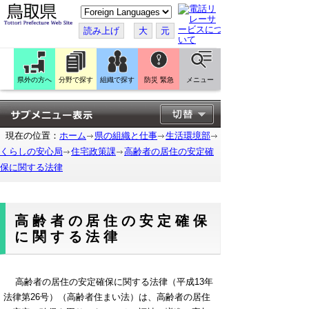
こ
の
ペ
読み上げ
大
元
ー
ジ
を
翻
訳
県外の方へ
分野で探す
組織で探す
防災 緊急
メニュー
す
る
現在の位置：
ホーム
県の組織と仕事
生活環境部
くらしの安心局
住宅政策課
高齢者の居住の安定確
保に関する法律
高齢者の居住の安定確保
に関する法律
高齢者の居住の安定確保に関する法律（平成13年
法律第26号）（高齢者住まい法）は、高齢者の居住