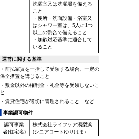
洗濯室又は洗濯場を備える
こと
・便所・洗面設備・浴室又
はシャワー室は、5人に1つ
以上の割合で備えること
・加齢対応基準に適合して
いること
運営に関する基準
・前払家賃を一括して受領する場合、一定の
保全措置を講じること
・敷金以外の権利金・礼金等を受領しないこ
と
・賃貸住宅が適切に管理されること など
事業認可物件
認可事業
株式会社ライフケア湯梨浜
者(住宅名)
(シニアコートゆりはま）