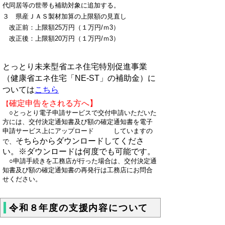
代同居等の世帯も補助対象に追加する。
３ 県産ＪＡＳ製材加算の上限額の見直し
改正前：上限額25万円（１万円/ｍ3）
改正後：上限額20万円（１万円/ｍ3）
とっとり未来型省エネ住宅特別促進事業
（健康省エネ住宅「NE-ST」の補助金）に
ついては
こちら
確定申告をされる方へ】
【
○とっとり電子申請サービスで交付申請いただいた
方には、交付決定通知書及び額の確定通知書を電子
申請サービス上にアップロード していますの
そちらからダウンロードしてくださ
で、
い。※ダウンロードは何度でも可能です。
○
申請手続きを工務店が行った場合は、交付決定通
知書及び額の確定通知書の再発行は工務店にお問合
せください。
令和８年度の支援内容について