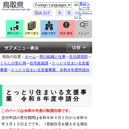
こ
の
ペ
読み上げ
大
元
ー
ジ
を
翻
訳
県外の方へ
分野で探す
組織で探す
防災 緊急
メニュー
す
る
現在の位置：
ホーム
県の組織と仕事
生活環境部
くらしの安心局
住宅政策課
とっとり住まいる支援
事業
とっとり住まいる支援事業 令和８年度申請分
とっとり住まいる支援事
業 令和８年度申請分
このページは令和８年度の制度内容です。
交付申請の受付期間は令和８年４月１日から令和９
年３月１９日までです。（登録住宅を購入する場合