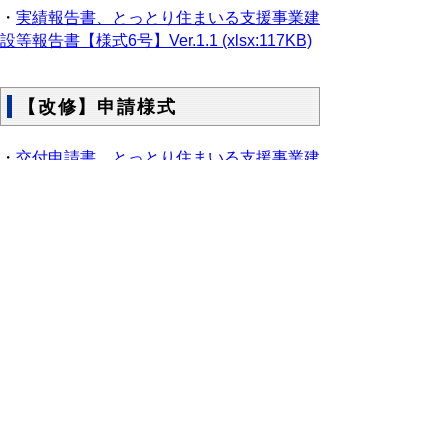
・
実績報告書、とっとり住まいる支援事業建
設等報告書【様式6号】Ver.1.1 (xlsx:117KB)
【改修】申請様式
・
交付申請書、とっとり住まいる支援事業建
設等計画書【様式6号の２】Ver.1.0
(xlsx:103KB)
・
実績報告書、とっとり住まいる支援事業建
設等報告書【様式6号の２】Ver.1.0
(xlsx:101KB)
【登録住宅（販売住宅）】申請様
式
・
（新築）登録申請書、建売住宅建設等計画
書
【
様式2号
】
Ver.1.1