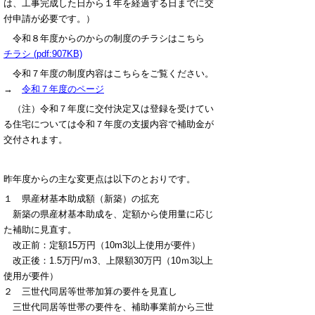
は、工事完成した日から１年を経過する日までに交
付申請が必要です。）
令和８年度からのからの制度のチラシはこちら
チラシ (pdf:907KB)
令和７年度の制度内容はこちらをご覧ください。
→
令和７年度のページ
（注）令和７年度に交付決定又は登録を受けてい
る住宅については令和７年度の支援内容で補助金が
交付されます。
昨年度からの主な変更点は以下のとおりです。
１ 県産材基本助成額（新築）の拡充
新築の県産材基本助成を、定額から使用量に応じ
た補助に見直す。
改正前：定額15万円（10m3以上使用が要件）
改正後：1.5万円/ｍ3、上限額30万円（10ｍ3以上
使用が要件）
２ 三世代同居等世帯加算の要件を見直し
三世代同居等世帯の要件を、補助事業前から三世