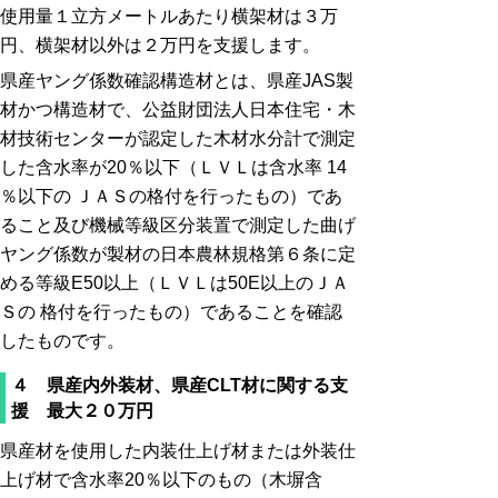
使用量１立方メートルあたり横架材は３万
円、横架材以外は２万円を支援します。
県産ヤング係数確認構造材とは、県産JAS製
材かつ構造材で、公益財団法人日本住宅・木
材技術センターが認定した木材水分計で測定
した含水率が20％以下（ＬＶＬは含水率 14
％以下の ＪＡＳの格付を行ったもの）であ
ること及び機械等級区分装置で測定した曲げ
ヤング係数が製材の日本農林規格第６条に定
める等級E50以上（ＬＶＬは50E以上のＪＡ
Ｓの 格付を行ったもの）であることを確認
したものです。
４ 県産内外装材、県産CLT材に関する支
援 最大２０万円
県産材を使用した内装仕上げ材または外装仕
上げ材で含水率20％以下のもの（木塀含