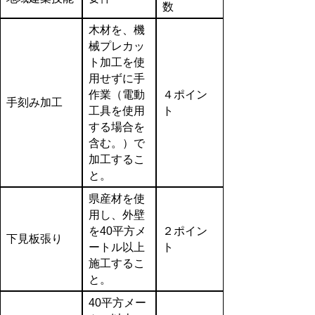
数
木材を、機
械プレカッ
ト加工を使
用せずに手
作業（電動
４ポイン
手刻み加工
工具を使用
ト
する場合を
含む。）で
加工するこ
と。
県産材を使
用し、外壁
を40平方メ
２ポイン
下見板張り
ートル以上
ト
施工するこ
と。
40平方メー