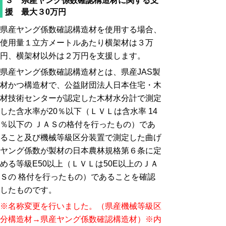
３ 県産ヤング係数確認構造材に関する支
援 最大３0万円
県産ヤング係数確認構造材を使用する場合、
使用量１立方メートルあたり横架材は３万
円、横架材以外は２万円を支援します。
県産ヤング係数確認構造材とは、県産JAS製
材かつ構造材で、公益財団法人日本住宅・木
材技術センターが認定した木材水分計で測定
した含水率が20％以下（ＬＶＬは含水率 14
％以下の ＪＡＳの格付を行ったもの）であ
ること及び機械等級区分装置で測定した曲げ
ヤング係数が製材の日本農林規格第６条に定
める等級E50以上（ＬＶＬは50E以上のＪＡ
Ｓの 格付を行ったもの）であることを確認
したものです。
※名称変更を行いました。（県産機械等級区
分構造材→県産ヤング係数確認構造材）※内