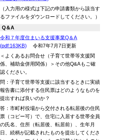
（入力用の様式は下記の申請書類から該当す
るファイルをダウンロードしてください。）
Q＆A
令和７年度住まいる支援事業Q＆A
(pdf:163KB)
令和7年7月7日更新
＜よくあるお問合せ（子育て世帯等支援関
係、補助金併用関係）＞その他Q&Aもご確
認ください。
問：子育て世帯等支援に該当するときに実績
報告書に添付する住民票は
どのようなものを
提出すれば良いのか？
答：市町村役場から交付される転居後の住民
票（コピー可）で、住宅に入居する世帯全員
の氏名、住所（転居後、転居前）、生年月
日、続柄が記載されたものを提出してくださ