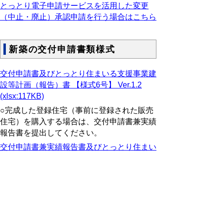
とっとり電子申請サービスを活用した変更
（中止・廃止）承認申請を行う場合はこちら
新築の交付申請書類様式
交付申請書及びとっとり住まいる支援事業建
設等計画（報告）書 【様式6号】 Ver.1.2
(xlsx:117KB)
○完成した登録住宅（事前に登録された販売
住宅）を購入する場合は、交付申請書兼実績
報告書を提出してください。
交付申請書兼実績報告書及びとっとり住まい
る支援事業建設等計画（報告）書 Ver.1.2
(xlsx:129KB)
留意事項
・選択項目を消去する場合はデリート又はバ
ックスペースキーで消去してください。