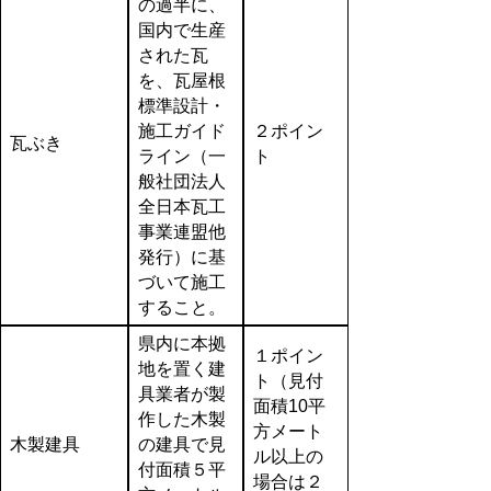
の過半に、
国内で生産
された瓦
を、瓦屋根
標準設計・
施工ガイド
２ポイン
瓦ぶき
ライン（一
ト
般社団法人
全日本瓦工
事業連盟他
発行）に基
づいて施工
すること。
県内に本拠
１ポイン
地を置く建
ト（見付
具業者が製
面積10平
作した木製
方メート
木製建具
の建具で見
ル以上の
付面積５平
場合は２