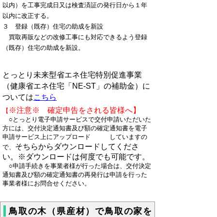
以内）を工事完成日又は検査済証の発行日から１年
以内に改正する。
３ 登録（既存）住宅の助成を新設
買取再販などの改修工事にも対応できるよう登録
（既存）住宅の助成を新設。
とっとり未来型省エネ住宅特別促進事業
（健康省エネ住宅「NE-ST」の補助金）に
ついては
こちら
※注意※
確定申告をされる皆様へ】
【
○とっとり電子申請サービスで交付申請いただいた
方には、交付決定通知書及び額の確定通知書を電子
申請サービス上にアップロード していますの
そちらからダウンロードしてくださ
で、
い。※ダウンロードは何度でも可能です。
○
申請手続きを事業者様が行った場合は、交付決定
通知書及び額の確定通知書の再発行は申請を行った
事業者様にお問合せください。
鳥取の木（県産材）で鳥取の家を