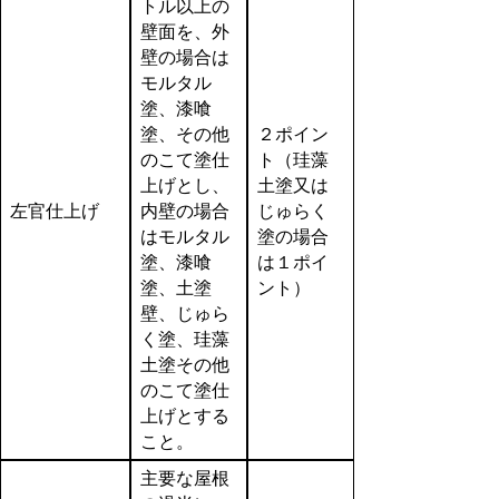
トル以上の
壁面を、外
壁の場合は
モルタル
塗、漆喰
塗、その他
２ポイン
のこて塗仕
ト（珪藻
上げとし、
土塗又は
左官仕上げ
内壁の場合
じゅらく
はモルタル
塗の場合
塗、漆喰
は１ポイ
塗、土塗
ント）
壁、じゅら
く塗、珪藻
土塗その他
のこて塗仕
上げとする
こと。
主要な屋根