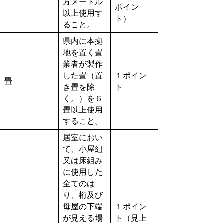
方メートル
ポイン
以上使用す
ト）
ること。
県内に本拠
地を置く畳
業者が製作
した畳（置
１ポイン
畳
き畳を除
ト
く。）を６
畳以上使用
すること。
居室におい
て、小屋組
又は床組み
に使用した
全てのは
り、桁及び
母屋の下端
１ポイン
が見える場
ト（見上