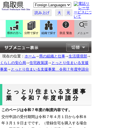
こ
の
ペ
読み上げ
大
元
ー
ジ
を
翻
訳
県外の方へ
分野で探す
組織で探す
防災 緊急
メニュー
す
る
現在の位置：
ホーム
県の組織と仕事
生活環境部
くらしの安心局
住宅政策課
とっとり住まいる支援
事業
とっとり住まいる支援事業 令和７年度申請分
とっとり住まいる支援事
業 令和７年度申請分
このページは令和７年度の制度内容です。
交付申請の受付期間は令和７年４月１日から令和８
年３月１９日までです。（登録住宅を購入する場合