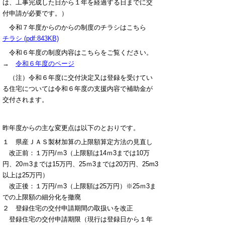
は、工事完成した日から１年を経過する日までに交
付申請が必要です。）
令和７年度からのからの制度のチラシはこちら
チラシ (pdf:843KB)
令和６年度の制度内容はこちらをご覧ください。
→
令和６年度のページ
（注）令和６年度に交付決定又は登録を受けてい
る住宅については令和６年度の支援内容で補助金が
交付されます。
昨年度からの主な変更点は以下のとおりです。
１ 県産ＪＡＳ製材加算の上限額算定方法の見直し
改正前：１万円/ｍ3（上限額は14ｍ3までは10万
円、20ｍ3までは15万円、25ｍ3までは20万円、25m3
以上は25万円）
改正後：１万円/ｍ3（上限額は25万円）※25ｍ3ま
での上限額の細分化を撤廃
２ 登録住宅の交付申請期間の取扱いを改正
登録住宅の交付申請期限（現行は登録日から１年