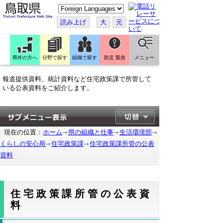
こ
の
ペ
読み上げ
大
元
ー
ジ
を
翻
訳
県外の方へ
分野で探す
組織で探す
防災 緊急
メニュー
す
る
報道提供資料、統計資料など住宅政策課で所管して
いる公表資料をご紹介します。
現在の位置：
ホーム
県の組織と仕事
生活環境部
くらしの安心局
住宅政策課
住宅政策課所管の公表
資料
住宅政策課所管の公表資
料