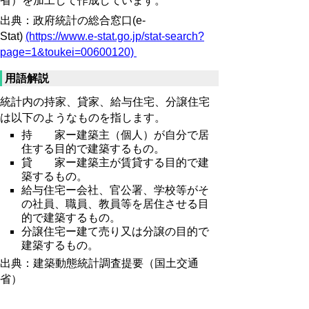
省）を加工して作成しています。
出典：政府統計の総合窓口(e-
Stat)
(https://www.e-stat.go.jp/stat-search?
page=1&toukei=00600120)
用語解説
統計内の持家、貸家、給与住宅、分譲住宅
は以下のようなものを指します。
持 家ー建築主（個人）が自分で居
住する目的で建築するもの。
貸 家ー建築主が賃貸する目的で建
築するもの。
給与住宅ー会社、官公署、学校等がそ
の社員、職員、教員等を居住させる目
的で建築するもの。
分譲住宅ー建て売り又は分譲の目的で
建築するもの。
出典：建築動態統計調査提要（国土交通
省）