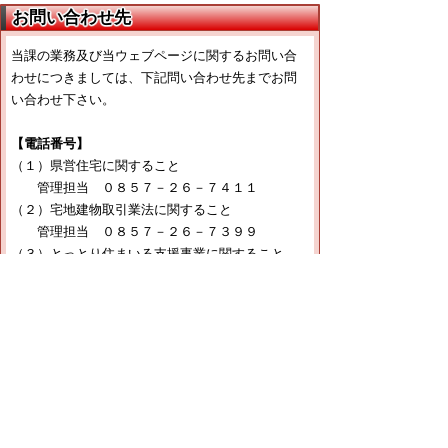
お問い合わせ先
当課の業務及び当ウェブページに関するお問い合
わせにつきましては、下記問い合わせ先までお問
い合わせ下さい。
【電話番号】
（１）県営住宅に関すること
管理担当 ０８５７－２６－７４１１
（２）宅地建物取引業法に関すること
管理担当 ０８５７－２６－７３９９
（３）とっとり住まいる支援事業に関すること
企画担当 ０８５７－２６－７３９８
（４）「とっとり匠の技」活用リモデル助成事業
に関すること
企画担当 ０８５７－２６－７３９８
（５）建築基準法、建築士法に関すること
建築指導室 ０８５７－２６－７３９１
（６）福祉のまちづくり条例に関すること
建築指導室 ０８５７－２６－７３９１