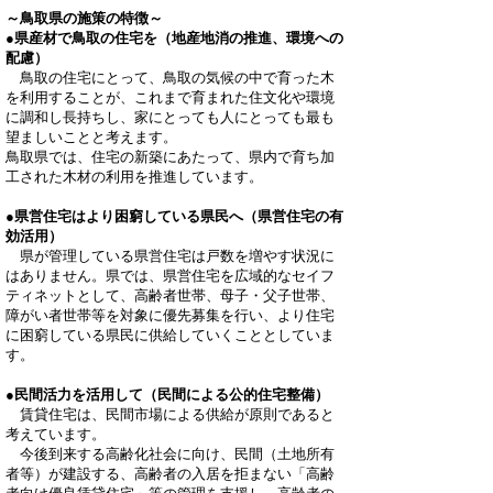
～鳥取県の施策の特徴～
●県産材で鳥取の住宅を
（地産地消の推進、環境への
配慮）
鳥取の住宅にとって、鳥取の気候の中で育った木
を利用することが、これまで育まれた住文化や環境
に調和し長持ちし、家にとっても人にとっても最も
望ましいことと考えます。
鳥取県では、住宅の新築にあたって、県内で育ち加
工された木材の利用を推進しています。
●県営住宅はより困窮している県民へ
（県営住宅の有
効活用）
県が管理している県営住宅は戸数を増やす状況に
はありません。県では、県営住宅を広域的なセイフ
ティネットとして、高齢者世帯、母子・父子世帯、
障がい者世帯等を対象に優先募集を行い、より住宅
に困窮している県民に供給していくこととしていま
す。
●民間活力を活用して
（民間による公的住宅整備）
賃貸住宅は、民間市場による供給が原則であると
考えています。
今後到来する高齢化社会に向け、民間（土地所有
者等）が建設する、高齢者の入居を拒まない「高齢