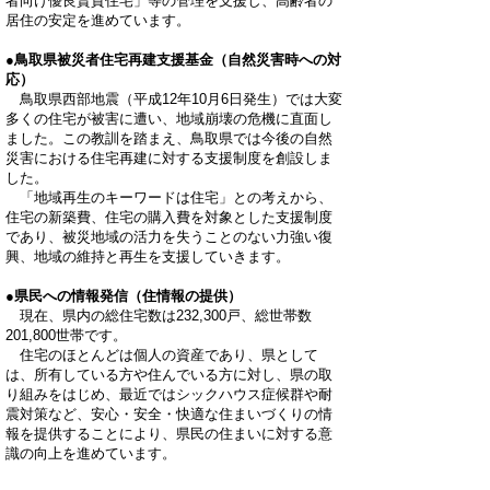
者向け優良賃貸住宅」等の管理を支援し、高齢者の
居住の安定を進めています。
●鳥取県被災者住宅再建支援基金
（自然災害時への対
応）
鳥取県西部地震（平成12年10月6日発生）では大変
多くの住宅が被害に遭い、地域崩壊の危機に直面し
ました。この教訓を踏まえ、鳥取県では今後の自然
災害における住宅再建に対する支援制度を創設しま
した。
「地域再生のキーワードは住宅」との考えから、
住宅の新築費、住宅の購入費を対象とした支援制度
であり、被災地域の活力を失うことのない力強い復
興、地域の維持と再生を支援していきます。
●県民への情報発信
（住情報の提供）
現在、県内の総住宅数は232,300戸、総世帯数
201,800世帯です。
住宅のほとんどは個人の資産であり、県として
は、所有している方や住んでいる方に対し、県の取
り組みをはじめ、最近ではシックハウス症候群や耐
震対策など、安心・安全・快適な住まいづくりの情
報を提供することにより、県民の住まいに対する意
識の向上を進めています。