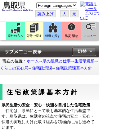
こ
の
ペ
読み上げ
大
元
ー
ジ
を
翻
訳
県外の方へ
分野で探す
組織で探す
防災 緊急
メニュー
す
る
現在の位置：
ホーム
県の組織と仕事
生活環境部
くらしの安心局
住宅政策課
住宅政策課基本方針
住宅政策課基本方針
県民生活の安全・安心・快適を目指した住宅政策
住宅は、県民にとって最も基本的な生活基盤で
す。鳥取県は、生活者の視点で住宅の安全・安心・
快適の実現に向けた取り組みを積極的に推し進めて
います。