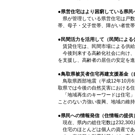
●県営住宅はより困窮している県民
県が管理している県営住宅は戸数
帯、母子・父子世帯、障がい者世帯
●民間活力を活用して
（民間による
賃貸住宅は、民間市場による供給
今後到来する高齢化社会に向け、
を支援し、高齢者の居住の安定を進
●鳥取県被災者住宅再建支援基金
（
鳥取県西部地震（平成12年10月
取県では今後の自然災害における住
「地域再生のキーワードは住宅」
ことのない力強い復興、地域の維
●県民への情報発信
（住情報の提供
現在、県内の総住宅数は232,300戸
住宅のほとんどは個人の資産であ