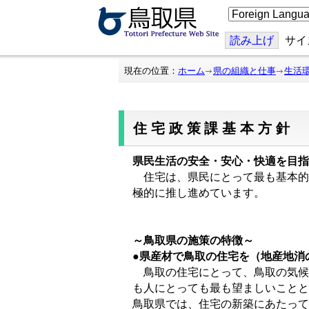
こ
の
ペ
ー
読み上げ
サイ
ジ
を
翻
現在の位置：
ホーム
県の組織と仕事
生活
訳
す
る
住宅政策課基本方針
県民生活の安全・安心・快適を目指
住宅は、県民にとって最も基本的
極的に推し進めています。
～鳥取県の施策の特徴～
●県産材で鳥取の住宅を
（地産地消
鳥取の住宅にとって、鳥取の気候
も人にとっても最も望ましいことと
鳥取県では、住宅の新築にあたって