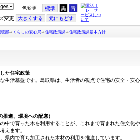
色変更
標準
黒
青
ズ変更
大
きくする
元
にもどす
環境部
くらしの安心局
住宅政策課
住宅政策課基本方針
した住宅政策
な生活基盤です。鳥取県は、生活者の視点で住宅の安全・安心
の推進、環境への配慮）
の中で育った木を利用することが、これまで育まれた住文化や
考えます。
、県内で育ち加工された木材の利用を推進しています。