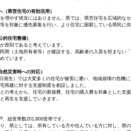
へ
（県営住宅の有効活用）
を増やす状況にはありません。県では、県営住宅を広域的なセ
等を対象に優先募集を行い、より住宅に困窮している県民に供
公的住宅整備）
が原則であると考えています。
民間（土地所有者等）が建設する、高齢者の入居を拒まない「
めています。
自然災害時への対応）
6日発生）では大変多くの住宅が被害に遭い、地域崩壊の危機
宅再建に対する支援制度を創設しました。
との考えから、住宅の新築費、住宅の購入費を対象とした支援
持と再生を支援していきます。
）
、総世帯数201,800世帯です。
り、県としては、所有している方や住んでいる方に対し、県の