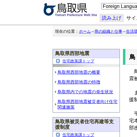
こ
の
ペ
ー
読み上げ
サイ
ジ
を
翻
現在の位置：
ホーム
県の組織と仕事
生活
訳
す
る
鳥取県西部地震
住宅政策課トップ
鳥
鳥取県西部地震の概要
震
鳥取県西部地震の特徴
鳥取県内での地震の発生状況
ま
援
鳥取県西部地震被災者向け住宅
関連施策
平
宅
鳥取県被災者住宅再建等支
援制度
部
住宅政策課トップ