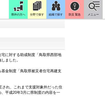
県外の方へ
分野で探す
組織で探す
防災 緊急
メニュー
住宅に対する助成制度「鳥取県西部地
施しました。
る基金制度「鳥取県被災者住宅再建支
正され、これまで支援対象外だった住
、平成20年3月に県制度の内容を一