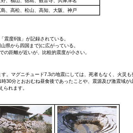
玉野、福山、徳島、観音寺、兵庫津名
広島、高松、松山、高知、大阪、神戸
で「震度6強」が記録されている。
(岡山県から四国まで)に広がっている。
までの距離が近いが、比較的震度が小さい。
す。マグニチュード7.3の地震にしては、死者もなく、火災も
1時30分とおおむね昼食後であったことや、震源及び激震域が
えられます。