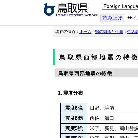
こ
の
ペ
ー
読み上げ
サイ
ジ
を
翻
現在の位置：
ホーム
県の組織と仕事
生活
訳
す
る
鳥取県西部地震の特
鳥取県西部地震の特徴
1. 震度分布
震度6強
日野、境港
震度6弱
西伯、溝口
震度5強
米子、新見、岡山哲