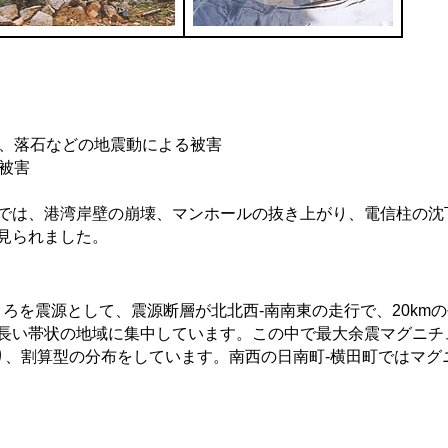
壊、落石などの地震動による被害
盤被害
、港湾岸壁の崩壊、マンホールの抜き上がり、電信柱の沈
られました。
ろを震源として、震源断層が北北西-南南東の走行で、20km
い帯状の地域に集中しています。この中で最大余震マグニチュ
、割算型の分布をしています。南西の日南町-横田町ではマグニ