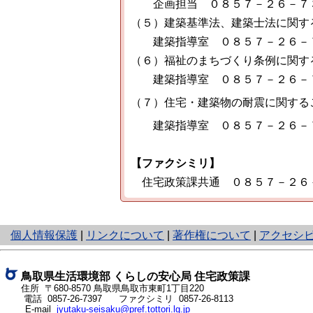
企画担当 ０８５７－２６－７
（５）建築基準法、建築士法に関す
建築指導室 ０８５７－２６－
（６）福祉のまちづくり条例に関す
建築指導室 ０８５７－２６－
（７）住宅・建築物の耐震に関する
建築指導室 ０８５７－２６－
【ファクシミリ】
住宅政策課共通 ０８５７－２６
と
個人情報保護
|
リンクについて
|
著作権について
|
アクセシ
り
ネ
ッ
鳥取県生活環境部 くらしの安心局 住宅政策課
ト
住所 〒680-8570 鳥取県鳥取市東町1丁目220
電話
0857-26-7397
ファクシミリ 0857-26-8113
へ
E-mail
jyutaku-seisaku@pref.tottori.lg.jp