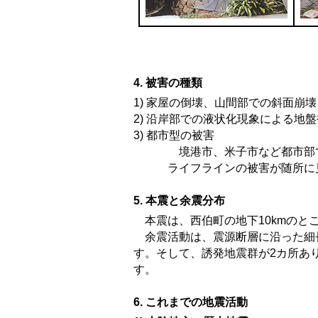
4. 被害の種類
1) 家屋の倒壊、山間部での斜面崩
2) 沿岸部での液状化現象による地
3) 都市型の被害
境港市、米子市など都市部では
ライフラインの被害が随所に見
5. 本震と余震分布
本震は、西伯町の地下10kmのとこ
余震活動は、震源断層に沿った細長
す。そして、誘発地震群が2カ所あり
す。
6. これまでの地震活動