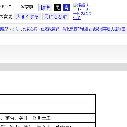
色変更
標準
黒
青
ズ変更
大
きくする
元
にもどす
環境部
くらしの安心局
住宅政策課
鳥取県西部地震と被災者再建支援制度
徴
多、落合、美甘、香川土庄