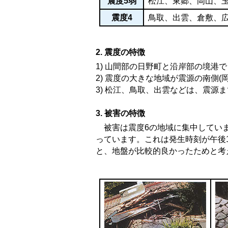
震度5弱
松江、東郷、岡山、
震度4
鳥取、出雲、倉敷、
2. 震度の特徴
1) 山間部の日野町と沿岸部の境港
2) 震度の大きな地域が震源の南側
3) 松江、鳥取、出雲などは、震源
3. 被害の特徴
被害は震度6の地域に集中していま
っています。これは発生時刻が午後
と、地盤が比較的良かったためと考