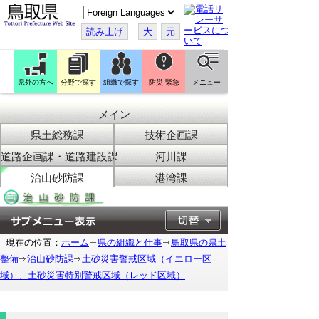
こ
の
ペ
読み上げ
大
元
ー
ジ
を
翻
訳
県外の方へ
分野で探す
組織で探す
防災 緊急
メニュー
す
る
メイン
県土総務課
技術企画課
道路企画課・道路建設課
河川課
治山砂防課
港湾課
現在の位置：
ホーム
県の組織と仕事
鳥取県の県土
整備
治山砂防課
土砂災害警戒区域（イエロー区
域）、土砂災害特別警戒区域（レッド区域）