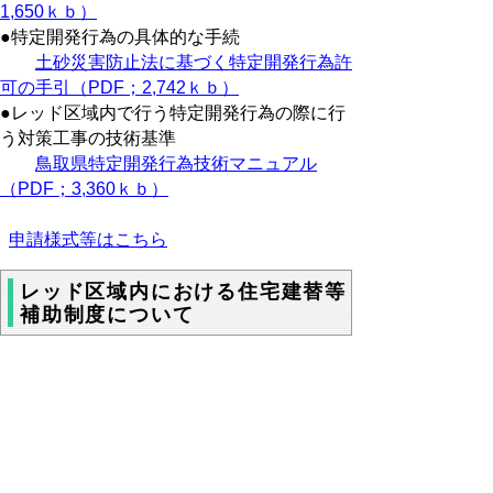
1,650ｋｂ）
●特定開発行為の具体的な手続
土砂災害防止法に基づく特定開発行為許
可の手引（PDF；2,742ｋｂ）
●レッド区域内で行う特定開発行為の際に行
う対策工事の技術基準
鳥取県特定開発行為技術マニュアル
（PDF；3,360ｋｂ）
申請様式等はこちら
レッド区域内における住宅建替等
補助制度について
土砂災害特別警戒区域（レッド区域）に指
定されている土地で建替え等を行う場合に
は、想定される土砂災害に耐えうる構造（壁
や基礎を強化した構造とする。）にする規制
がかかります。（都市計画区域外であっても