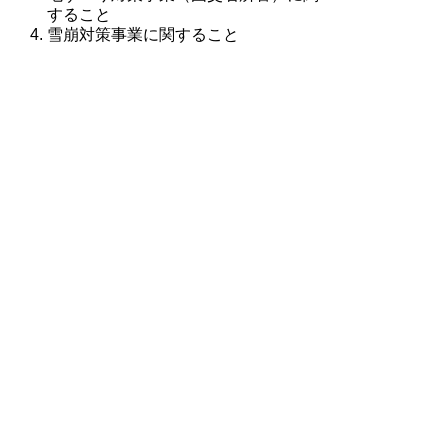
すること
雪崩対策事業に関すること
治山事業について
治山担当（電話
0857-26-7695）
治山事業に関すること
地すべり防止事業（林野庁所管）に関
すること
▲ページ上部に戻る
と
個人情報保護
|
リンクについて
|
著作権に
り
ついて
|
アクセシビリティ
ネ
鳥取県 県土整備部 河川港湾局 治山
ッ
砂防課