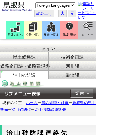
こ
の
ペ
読み上げ
大
元
ー
ジ
を
翻
訳
県外の方へ
分野で探す
組織で探す
防災 緊急
メニュー
す
る
メイン
県土総務課
技術企画課
道路企画課・道路建設課
河川課
治山砂防課
港湾課
現在の位置：
ホーム
県の組織と仕事
鳥取県の県土
整備
治山砂防課
治山砂防課連絡先
治山砂防課連絡先