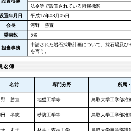
設置根拠
法令等で設置されている附属機関
設置年月日
平成17年08月05日
会長
河野 勝宣
委員数
5名
申請された岩石採取計画について、採石場及び
担当事務
を言う。
員名簿
名前
専門分野
所属
河野 勝宣
地盤工学等
鳥取大学工学部准
和田 孝志
砂防工学等
鳥取大学工学部准
岩永 史子
林学・森林工学
鳥取大学農学部講