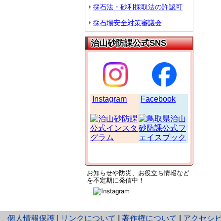
採石法・砂利採取法の許認可
採石場安全対策審議会
治山砂防課公式SNS
Instagram
Facebook
お知らせや防災、
お
役立ち情報など
を
不定期に発信中！
と
個人情報保護
|
リンクについて
|
著作権について
|
アクセシ