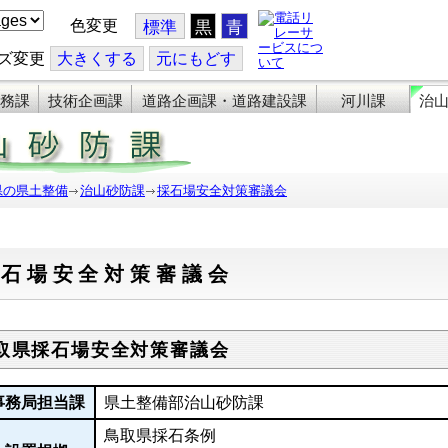
色変更
標準
黒
青
ズ変更
大
きくする
元
にもどす
務課
技術企画課
道路企画課・道路建設課
河川課
治
県の県土整備
治山砂防課
採石場安全対策審議会
採石場安全対策審議会
取県採石場安全対策審議会
事務局担当課
県土整備部治山砂防課
鳥取県採石条例