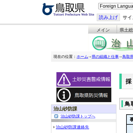
こ
の
ペ
ー
読み上げ
サイ
ジ
を
メイン
県土総
翻
訳
す
る
現在の位置：
ホーム
県の組織と仕事
鳥取
鳥
治山砂防課
治山砂防課トップへ
治山砂防課連絡先