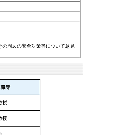
その周辺の安全対策等について意見
・職等
教授
教授
師