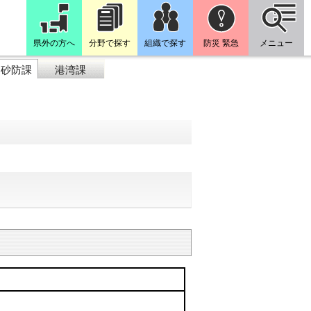
県外の方へ
分野で探す
組織で探す
防災 緊急
メニュー
山砂防課
港湾課