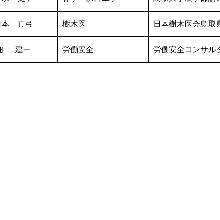
山本 真弓
樹木医
日本樹木医会鳥取
佃 建一
労働安全
労働安全コンサル