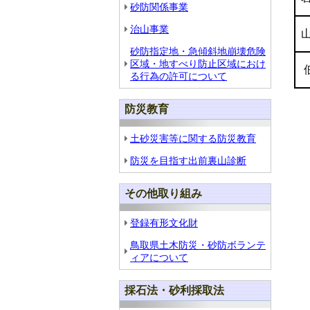
砂防関係事業
治山事業
砂防指定地・急傾斜地崩壊危険
区域・地すべり防止区域におけ
る行為の許可について
防災教育
土砂災害等に関する防災教育
防災を目指す出前裏山診断
その他取り組み
登録有形文化財
鳥取県土木防災・砂防ボランテ
ィアについて
採石法・砂利採取法