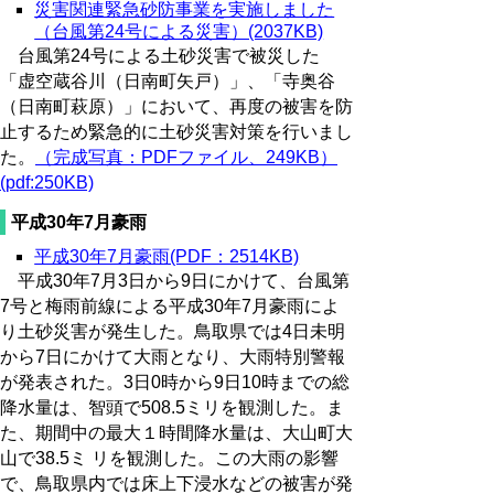
災害関連緊急砂防事業を実施しました
（台風第24号による災害）(2037KB)
台風第24号による土砂災害で被災した
「虚空蔵谷川（日南町矢戸）」、「寺奥谷
（日南町萩原）」において、再度の被害を防
止するため緊急的に土砂災害対策を行いまし
た。
（完成写真：PDFファイル、249KB）
(pdf:250KB)
平成30年7月豪雨
平成30年7月豪雨(PDF：2514KB)
平成30年7月3日から9日にかけて、台風第
7号と梅雨前線による平成30年7月豪雨によ
り土砂災害が発生した。鳥取県では4日未明
から7日にかけて大雨となり、大雨特別警報
が発表された。3日0時から9日10時までの総
降水量は、智頭で508.5ミリを観測した。ま
た、期間中の最大１時間降水量は、大山町大
山で38.5ミ リを観測した。この大雨の影響
で、鳥取県内では床上下浸水などの被害が発