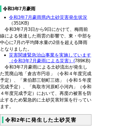
令和3年7月豪雨
令和3年7月豪雨県内土砂災害発生状況
（351KB)
令和3年7月3日から9日にかけて、梅雨前
線による発達した雨雲の影響で、東・中部を
中心に7月の平均降水量の2倍を超える降雨
となりました。
災害関連緊急治山事業を実施しています
（令和3年7月豪雨による災害）
(
789KB)
令和3年7月豪雨による土砂流出が発生し
た荒廃山地「倉吉市円谷」（令和４年度完成
予定）、「東伯郡三朝町三徳」（令和５年度
完成予定）、「鳥取市河原町小河内」（令和
４年度完成予定）において、再度の被害を防
止するため緊急的に土砂災害対策を行ってい
ます。
令和2年に発生した土砂災害