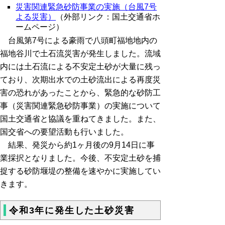
災害関連緊急砂防事業の実施（
台風7号
よる災害）
（外部リンク：
国土交通省ホ
ームページ）
台風第7号による豪雨で八頭町福地地内の
福地谷川で土石流災害が発生しました。流域
内には土石流による不安定土砂が大量に残っ
ており、次期出水での土砂流出による再度災
害の恐れがあったことから、緊急的な砂防工
事（災害関連緊急砂防事業）の実施について
国土交通省と協議を重ねてきました。また、
国交省への要望活動も行いました。
結果、発災から約1ヶ月後の9月14日に事
業採択となりました。今後、不安定土砂を捕
捉する砂防堰堤の整備を速やかに実施してい
きます。
令和3年に発生した土砂災害