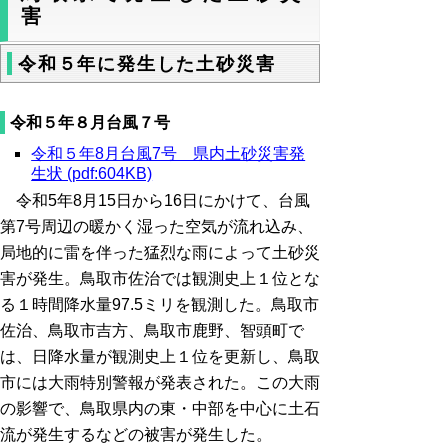
害
令和５年に発生した土砂災害
令和５年８月台風７号
令和５年8月台風7号 県内土砂災害発
生状 (pdf:604KB)
令和5年8月15日から16日にかけて、台風
第7号周辺の暖かく湿った空気が流れ込み、
局地的に雷を伴った猛烈な雨によって土砂災
害が発生。鳥取市佐治では観測史上１位とな
る１時間降水量97.5ミリを観測した。鳥取市
佐治、鳥取市吉方、鳥取市鹿野、智頭町で
は、日降水量が観測史上１位を更新し、鳥取
市には大雨特別警報が発表された。この大雨
の影響で、鳥取県内の東・中部を中心に土石
流が発生するなどの被害が発生した。