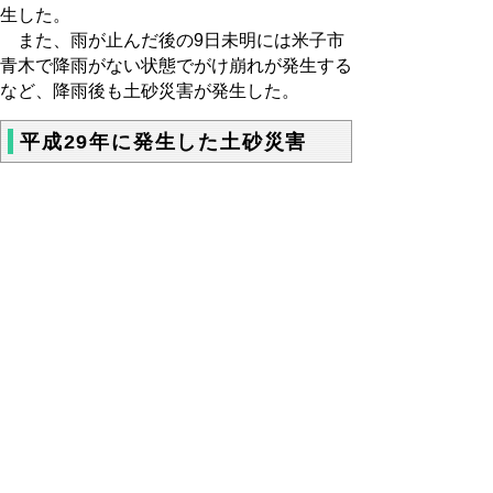
生した。
また、雨が止んだ後の9日未明には米子市
青木で降雨がない状態でがけ崩れが発生する
など、降雨後も土砂災害が発生した。
平成29年に発生した土砂災害
平成29年1月から2月の大雪（H29年3月10
日時点）
平成29年大雪
（3.28MB）
平成29年1月22日から24日にかけて、強い
冬型の気圧配置となり、大山で241センチ、
智頭で111センチ、鳥取で57センチ、倉吉で
49センチ、米子で48センチの最深積雪を観
測するなど大雪となった。また、平成29年2
月9日から12日にかけて、県内の広い範囲で
強い雪が降り、鳥取市で91センチ、倉吉市
で61センチの最深積雪を観測するなど、記
録的な大雪となった。この記録的な大雪に伴