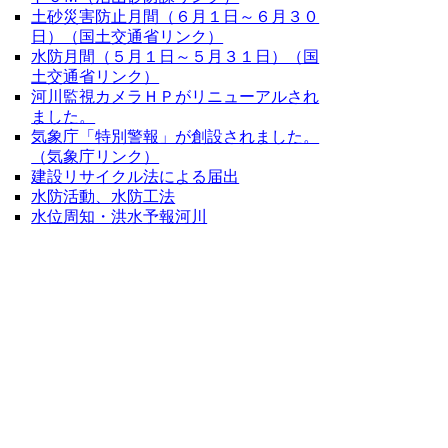
土砂災害防止月間（６月１日～６月３０
日）（国土交通省リンク）
水防月間（５月１日～５月３１日）（国
土交通省リンク）
河川監視カメラＨＰがリニューアルされ
ました。
気象庁「特別警報」が創設されました。
（気象庁リンク）
建設リサイクル法による届出
水防活動、水防工法
水位周知・洪水予報河川
問い合わせ先
鳥取県鳥取県土事務所 維持管理課
電話 管理担当 0857－20－3604・3605
維持担当 0857－20－3606・
3607・3643
採石担当 0857－20－3641