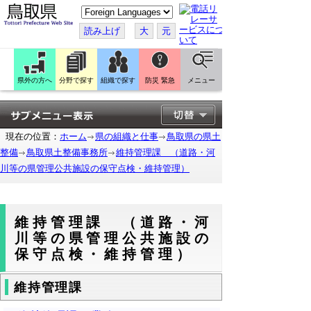
こ
の
ペ
読み上げ
大
元
ー
ジ
を
翻
訳
県外の方へ
分野で探す
組織で探す
防災 緊急
メニュー
す
る
現在の位置：
ホーム
県の組織と仕事
鳥取県の県土
整備
鳥取県土整備事務所
維持管理課 （道路・河
川等の県管理公共施設の保守点検・維持管理）
維持管理課 （道路・河
川等の県管理公共施設の
保守点検・維持管理）
維持管理課