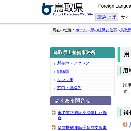
こ
の
ペ
ー
読み上げ
サイ
ジ
を
翻
現在の位置：
ホーム
県の組織と仕事
鳥取
訳
す
る
鳥取県土整備事務所
所在地・アクセス
用
組織図
リンク集
用
窓口・連絡先
す
よくある問合せ
補
車で道路施設を損傷した場
合
除雪機械運転手育成支援事