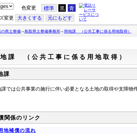
色変更
標準
黒
青
ズ変更
大
きくする
元
にもどす
県の県土整備
鳥取県土整備事務所
用地課 （公共工事に係る用地取得）
用地課 （公共工事に係る用地取得）
地課
地課では公共事業の施行に伴い必要となる土地の取得や支障物
。
償関係のリンク
用地補償の流れ