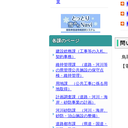
業
各課のページ
問
建設総務課（工事等の入札、
契約事務）
鳥
維持管理課 （道路・河川等
【電
の県管理公共施設の保守点
河
検・維持管理）
用地課 （公共工事に係る用
地取得）
計画調査課（道路・河川・海
岸・砂防事業の計画）
河川砂防課 （河川・海岸、
砂防・治山施設の整備）
道路都市課 （県道・国道・