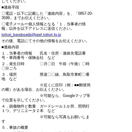
してください。
■連絡手段
〇電話－以下に記載した「連絡内容」を、「0857-20-
3599」までお伝えください。
〇電子メールー個人情報となる「１．当事者の情
報」以外を以下アドレスに送信ください。
tottori_kendoseibi@pref.tottori.lg.jp
その後、電話にてその他の情報をお伝えください。
■連絡内容
１．当事者の情報 氏名・住所・連絡先電話番
号・車両番号・保険会社 など
２．発生日時 〇月〇日 午前（午後）〇時
〇分ごろ
３．場所 県道〇〇線、鳥取市東町〇番
地 など
※近くに目印（例：■■郵便局
の横）がある場合、お伝えください。
※可能なら、Googleマップ等
で位置を示してください。
４．損傷物件と数量 ガードレール１か所、照明灯
１つ、デリニエータ２本 など
※可能なら写真もお願いしま
す
５．事故の概要