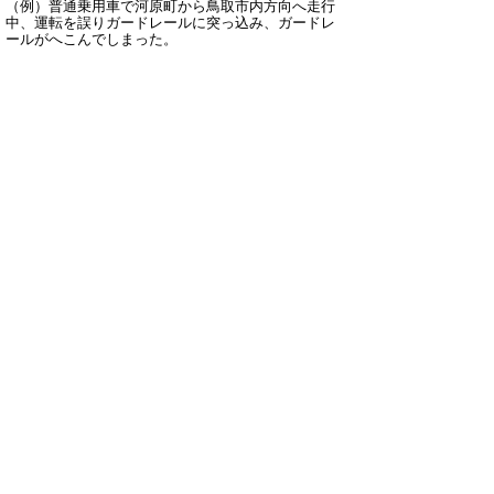
（例）普通乗用車で河原町から鳥取市内方向へ走行
中、運転を誤りガードレールに突っ込み、ガードレ
ールがへこんでしまった。
▲ページ上部に戻る
と
個人情報保護
|
リンクについて
|
著作権に
り
ついて
|
アクセシビリティ
ネ
鳥取県 鳥取県土整備事務所
ッ
住所 〒680-0061 鳥取県鳥取市立川町6-176
ト
電話 「
窓口・連絡先
」をご覧ください。
ファクシミリ 0857-20-3598
へ
E-mail
tottori_kendoseibi@pref.tottori.lg.jp
佐治川ダム
の
住所 〒689-1324 鳥取県鳥取市佐治町尾際
1211-3
電話
0858-88-0230
ファクシミリ 0858-
88-0130
Copyright(C) 2006～ 鳥取県(Tottori Prefectural
Government) All Rights Reserved. 法人番号