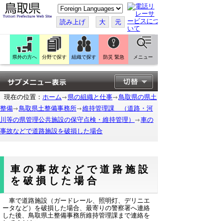
こ
の
ペ
読み上げ
大
元
ー
ジ
を
翻
訳
県外の方へ
分野で探す
組織で探す
防災 緊急
メニュー
す
る
現在の位置：
ホーム
県の組織と仕事
鳥取県の県土
整備
鳥取県土整備事務所
維持管理課 （道路・河
川等の県管理公共施設の保守点検・維持管理）
車の
事故などで道路施設を破損した場合
車の事故などで道路施設
を破損した場合
車で道路施設（ガードレール、照明灯、デリニエ
ータなど）を破損した場合、最寄りの警察署へ連絡
した後、鳥取県土整備事務所維持管理課まで連絡を