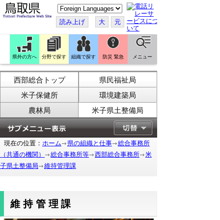
こ
の
ペ
読み上げ
大
元
ー
ジ
を
翻
訳
県外の方へ
分野で探す
組織で探す
防災 緊急
メニュー
す
る
西部総合トップ
県民福祉局
米子保健所
環境建築局
農林局
米子県土整備局
現在の位置：
ホーム
県の組織と仕事
総合事務所
（共通の機関）
総合事務所等
西部総合事務所
米
子県土整備局
維持管理課
維持管理課