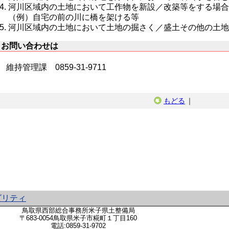
河川区域内の土地において工作物を新設／改築等をする場
（例）自宅の前の川に橋を架ける等
河川区域内の土地において土地の掘さく／盛土その他の土
お問い合わせは
維持管理課 0859-31-9711
もどる
｜
ビリティ
鳥取県西部総合事務所米子県土整備局
〒683-0054鳥取県米子市糀町１丁目160
電話:
0859-31-9702