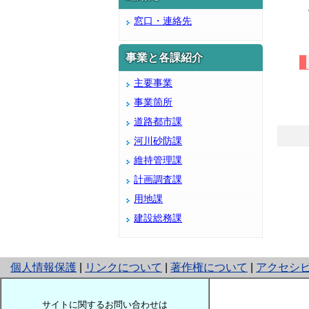
窓口・連絡先
事業と各課紹介
主要事業
事業箇所
道路都市課
河川砂防課
維持管理課
計画調査課
用地課
建設総務課
と
個人情報保護
|
リンクについて
|
著作権について
|
アクセシ
り
ネ
サイトに関するお問い合わせは
ッ