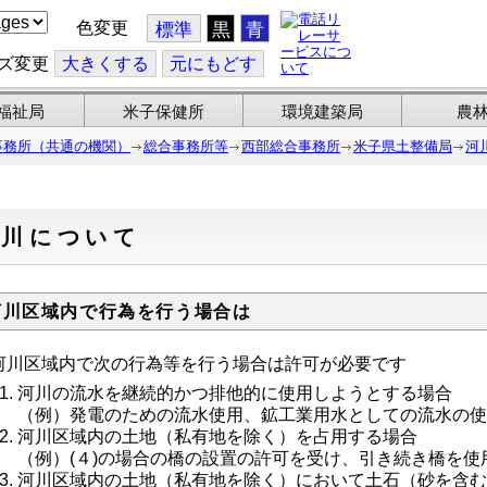
色変更
標準
黒
青
ズ変更
大
きくする
元
にもどす
福祉局
米子保健所
環境建築局
農
事務所（共通の機関）
総合事務所等
西部総合事務所
米子県土整備局
河
河川について
河川区域内で行為を行う場合は
川区域内で次の行為等を行う場合は許可が必要です
河川の流水を継続的かつ排他的に使用しようとする場合
（例）発電のための流水使用、鉱工業用水としての流水の
河川区域内の土地（私有地を除く）を占用する場合
（例）(４)の場合の橋の設置の許可を受け、引き続き橋を使
河川区域内の土地（私有地を除く）において土石（砂を含