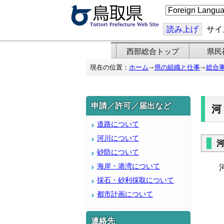
こ
の
ペ
ー
読み上げ
サイ
ジ
を
翻
西部総合トップ
県民
訳
す
現在の位置：
ホーム
県の組織と仕事
総合
る
申請／許可／届出など
道路について
河川について
砂防について
海岸・港湾について
河
採石・砂利採取について
都市計画について
連絡先