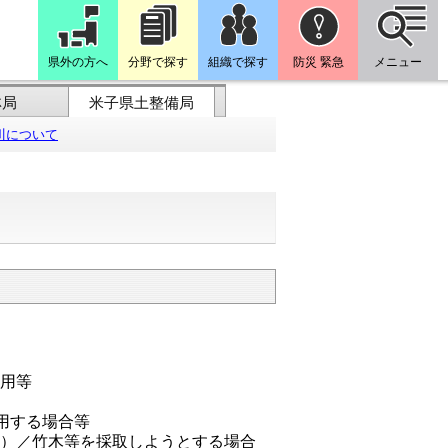
県外の方へ
分野で探す
組織で探す
防災 緊急
メニュー
林局
米子県土整備局
川について
使用等
用する場合等
む）／竹木等を採取しようとする場合