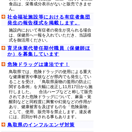
食品は、栄養成分表示がないと販売できませ
ん。
社会福祉施設等における有症者集団
発生の報告様式を掲載します。
施設内において有症者の発生が見られる場合
は、保健所へ一報を入れていただき、当該様
式を御活用ください。
育児休業代替任期付職員（保健師ほ
か）を募集しています
危険ドラッグは違法です！
鳥取県では、危険ドラッグの使用による重大
な健康被害や事故などが県内でも発生してい
ることを受け、「鳥取県薬物の濫用の防止に
関する条例」を大幅に改正し11月17日から施
行しました。 合法ハーブなどと称して販売
されてきた危険ドラッグについて、麻薬・覚
醒剤などと同程度に興奮や幻覚などの作用が
あり、健康被害を及ぼすものを「危険薬物」
として、使用、販売等を禁止します。違反者
には、罰則が科される事もあります。
鳥取県のインフルエンザ対策