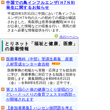
中国での鳥インフルエンザ(Ｈ7Ｎ9)
発生に関するお知らせ
平成25年3月31日に中国において鳥インフル
エンザ(Ｈ7Ｎ9)の人への初めての感染が確認
されました。鳥取県は世界保健機関(ＷＨＯ)
が公表した情報などの収集を行い、県民の皆
さまへ必要な情報提供を行います。
次のページへ
とりネット「福祉と健康、医療」
の新着情報
医療事務科（中部）受講生募集 産業
人材育成センター倉吉校
医療事務の初級から実務・応用までを総合的
に学び、医療事務に対応できる知識と技術を
習得します。募集期間は令和8年8月21日
（金）～令和8年9月25日（金）正午です。
第２５回心と体の健康つくり提唱のつ
どい～とっとりの食育フェスタin西部～
が開催されます
【参加者募集】ハンセン病問題を考え