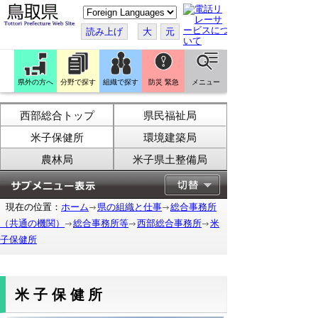
こ
の
ペ
読み上げ
大
元
ー
ジ
を
翻
訳
県外の方へ
分野で探す
組織で探す
防災 緊急
メニュー
す
る
西部総合トップ
県民福祉局
米子保健所
環境建築局
農林局
米子県土整備局
現在の位置：
ホーム
県の組織と仕事
総合事務所
（共通の機関）
総合事務所等
西部総合事務所
米
子保健所
米子保健所