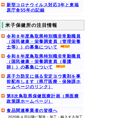
新型コロナウイルス対応3年と東福
原庁舎55年の記録
米子保健所の注目情報
令和８年度鳥取県特別職非常勤職員
（国民健康・栄養調査員（管理栄養
士等））の募集について
令和８年度鳥取県特別職非常勤職員
（国民健康・栄養調査員（看護
師））の募集について
原子力防災に係る安定ヨウ素剤を事
前配布します（県庁医療・保険課ホ
ームページのリンク）
第8次鳥取県保健医療計画（県医療
政策課ホームページ）
食品関連事業者の皆様へ
2020年４月以降に製造・加工・輸入する加工