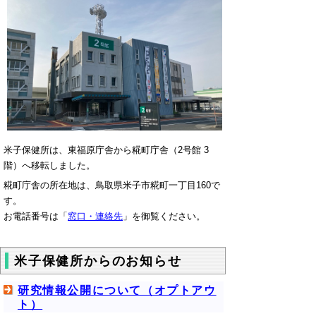
米子保健所は、東福原庁舎から糀町庁舎（2号館 3
階）へ移転しました。
糀町庁舎の所在地は、鳥取県米子市糀町一丁目160で
す。
お電話番号は「
窓口・連絡先
」を御覧ください。
米子保健所からのお知らせ
研究情報公開について（オプトアウ
ト）