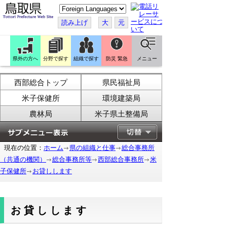
こ
の
ペ
読み上げ
大
元
ー
ジ
を
翻
訳
県外の方へ
分野で探す
組織で探す
防災 緊急
メニュー
す
る
西部総合トップ
県民福祉局
米子保健所
環境建築局
農林局
米子県土整備局
現在の位置：
ホーム
県の組織と仕事
総合事務所
（共通の機関）
総合事務所等
西部総合事務所
米
子保健所
お貸しします
お貸しします