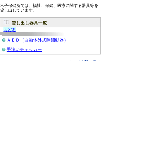
米子保健所では、福祉、保健、医療に関する器具等を
貸し出しています。
貸し出し器具一覧
もどる
ＡＥＤ（自動体外式除細動器）
手洗いチェッカー
▲ページ上部に戻る
と
個人情報保護
|
リンクについて
|
著作権に
り
ついて
|
アクセシビリティ
ネ
このサイトに関するお問い合わせは
鳥取県西部総合事務所米子保健所健康支援総務課
ッ
〒683-0054 鳥取県米子市糀町１丁目１６０
電話：「
窓口・連絡先
」をご覧ください。 fax:0859-
34-1392
ト
Eメール：
yonagohoken@pref.tottori.lg.jp
へ
Copyright(C) 2006～ 鳥取県(Tottori Prefectural
の
Government) All Rights Reserved. 法人番号
7000020310000