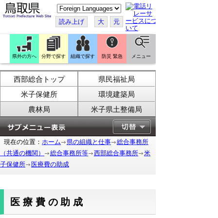
こ
の
ペ
読み上げ
大
元
ー
ジ
を
翻
訳
県外の方へ
分野で探す
組織で探す
防災 緊急
メニュー
す
る
西部総合トップ
県民福祉局
米子保健所
環境建築局
農林局
米子県土整備局
現在の位置：
ホーム
県の組織と仕事
総合事務所
（共通の機関）
総合事務所等
西部総合事務所
米
子保健所
医療費の助成
医療費の助成