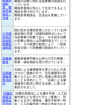
療費助
難病の治療に関わる医療費の助成を行
成制
っています。
度、難
難病患者様が安心して生活できるよう
病患者
相談を受け付けています。
相談・
難病患者相談会、交流会を実施してい
支援
ます。
国が定める慢性疾患にかかっている18
小児慢
歳未満の児童（18歳到達時点において
性特定
当該事業の対象であり、引き続き治療
疾病医
が必要な場合には20歳到達まで）につ
療費助
いて、その状態の程度により、一部負
成制度
担金を除いて医療費の助成を行ってい
ます。
原爆被
被爆者健康手帳をお持ちの方の保健・
爆者
医療・福祉相談を受け付けています。
石綿による健康被害を受けられた方及
石綿健
びそのご遺族の方で、労災補償等の対
康被害
象とならない方に対し迅速な救済を図
救済給
ることを目的として、『石綿による健
付
康被害の救済に関する法律』に基づき
創設されました。
旧優生
旧優生保護法による優生手術・人工妊
保護法
娠中絶などを受けた方とご家族へ、対
補償金
象となる方に補償金・優生手術等一時
等支給
金・人工妊娠中絶一時金が支給されま