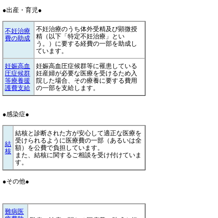
●出産・育児●
不妊治療のうち体外受精及び顕微授
不妊治療
精（以下「特定不妊治療」とい
費の助成
う。）に要する経費の一部を助成し
ています。
妊娠高血
妊娠高血圧症候群等に罹患している
圧症候群
妊産婦が必要な医療を受けるため入
等療養援
院した場合、その療養に要する費用
護費支給
の一部を支給します。
●感染症●
結核と診断された方が安心して適正な医療を
受けられるように医療費の一部（あるいは全
結
額）を公費で負担しています。
核
また、結核に関するご相談を受け付けていま
す。
●その他●
難病医