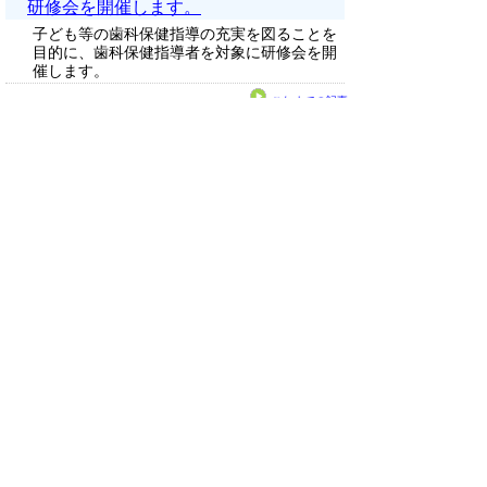
研修会を開催します。
子ども等の歯科保健指導の充実を図ることを
目的に、歯科保健指導者を対象に研修会を開
催します。
これまでの記事
鳥取県の福祉・保健・医療に関する情報を分野別に
ご覧になる場合は、
こちらをクリックしてください。
▲ページ上部に戻る
と
個人情報保護
|
リンクについて
|
著作権に
り
ついて
|
アクセシビリティ
ネ
このサイトに関するお問い合わせは
鳥取県西部総合事務所米子保健所健康支援総務課
ッ
〒683-0054 鳥取県米子市糀町１丁目１６０
電話：「
窓口・連絡先
」をご覧ください。 fax:0859-
34-1392
ト
Eメール：
yonagohoken@pref.tottori.lg.jp
へ
Copyright(C) 2006～ 鳥取県(Tottori Prefectural