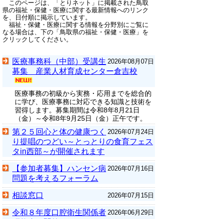
このページは、「とりネット」に掲載された鳥取
県の福祉・保健・医療に関する最新情報へのリンク
を、日付順に掲示しています。
福祉・保健・医療に関する情報を分野別にご覧に
なる場合は、下の「鳥取県の福祉・保健・医療」を
クリックしてください。
医療事務科（中部）受講生
2026年08月07日
募集 産業人材育成センター倉吉校
医療事務の初級から実務・応用までを総合的
に学び、医療事務に対応できる知識と技術を
習得します。募集期間は令和8年8月21日
（金）～令和8年9月25日（金）正午です。
第２５回心と体の健康つく
2026年07月24日
り提唱のつどい～とっとりの食育フェス
タin西部～が開催されます
【参加者募集】ハンセン病
2026年07月16日
問題を考えるフォーラム
相談窓口
2026年07月15日
令和８年度口腔衛生関係者
2026年06月29日