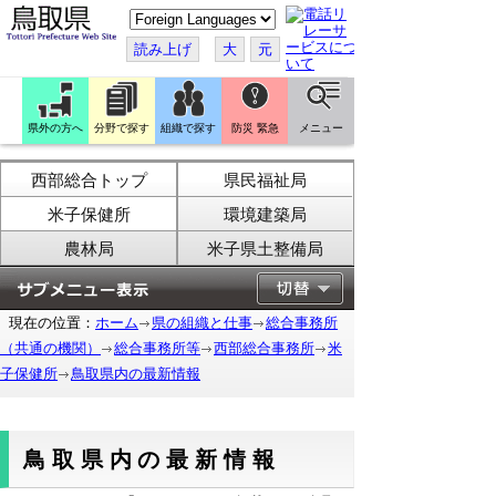
こ
の
ペ
読み上げ
大
元
ー
ジ
を
翻
訳
県外の方へ
分野で探す
組織で探す
防災 緊急
メニュー
す
る
西部総合トップ
県民福祉局
米子保健所
環境建築局
農林局
米子県土整備局
現在の位置：
ホーム
県の組織と仕事
総合事務所
（共通の機関）
総合事務所等
西部総合事務所
米
子保健所
鳥取県内の最新情報
鳥取県内の最新情報