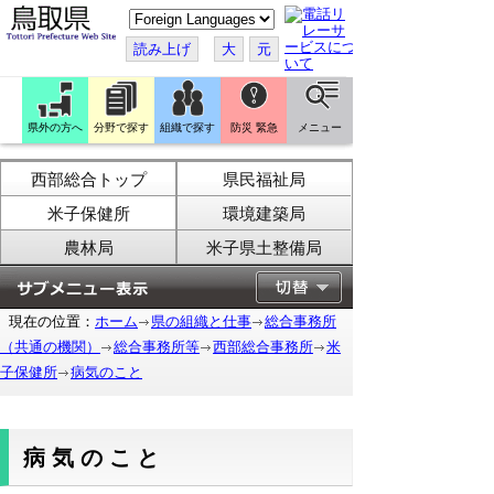
こ
の
ペ
読み上げ
大
元
ー
ジ
を
翻
訳
県外の方へ
分野で探す
組織で探す
防災 緊急
メニュー
す
る
西部総合トップ
県民福祉局
米子保健所
環境建築局
農林局
米子県土整備局
現在の位置：
ホーム
県の組織と仕事
総合事務所
（共通の機関）
総合事務所等
西部総合事務所
米
子保健所
病気のこと
病気のこと