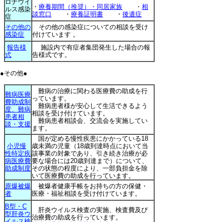
ロナウイ
・
療養期間（推奨）・同居家族
・
相
ルス感染
談窓口
・
療養証明書
・
後遺症
症
その他の
その他の感染症についての相談を受け
感染症
付けています 。
報告様
施設内で有症者集団発生した場合の報
式
告様式です。
●その他●
難病の治療に関わる医療費の助成を行
難病医療
っています。
費助成制
難病患者様が安心して生活できるよう
度、難病
相談を受け付けています。
患者相
難病患者相談会、交流会を実施してい
談・支援
ます。
国が定める慢性疾患にかかっている18
小児慢
歳未満の児童（18歳到達時点において当
性特定疾
該事業の対象であり、引き続き治療が必
病医療費
要な場合には20歳到達まで）について、
助成制度
その状態の程度により、一部負担金を除
いて医療費の助成を行っています。
原爆被爆
被爆者健康手帳をお持ちの方の保健・
者
医療・福祉相談を受け付けています。
B型・C
肝炎ウイルス検査の実施、検査費及び
型肝炎ウ
治療費の助成を行っています。
イルス検