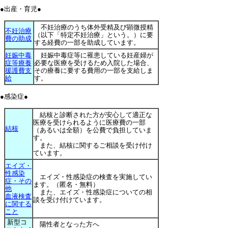
●出産・育児●
不妊治療のうち体外受精及び顕微授精
不妊治療
（以下「特定不妊治療」という。）に要
費の助成
する経費の一部を助成しています。
妊娠中毒
妊娠中毒症等に罹患している妊産婦が
症等療養
必要な医療を受けるため入院した場合、
援護費支
その療養に要する費用の一部を支給しま
給
す。
●感染症●
結核と診断された方が安心して適正な
医療を受けられるように医療費の一部
結核
（あるいは全額）を公費で負担していま
す。
また、結核に関するご相談を受け付け
ています。
エイズ・
性感染
エイズ・性感染症の検査を実施してい
症・その
ます。（匿名・無料）
他
また、エイズ・性感染症についての相
血液検査
談を受け付けています。
に関する
こと
新型コ
陽性者となった方へ