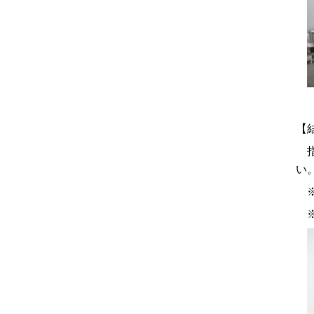
【
指
い
※
※