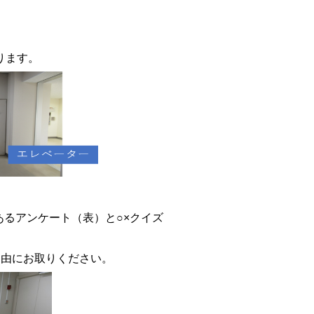
ります。
るアンケート（表）と○×クイズ
自由にお取りください。