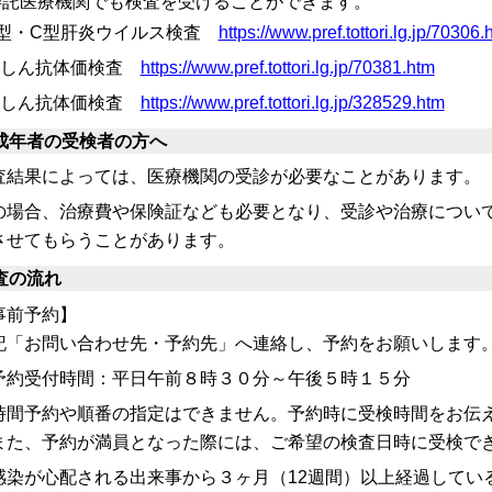
委託医療機関でも検査を受けることができます。
B型・C型肝炎ウイルス検査
https://www.pref.tottori.lg.jp/70306.
風しん抗体価検査
https://www.pref.tottori.lg.jp/70381.htm
麻しん抗体価検査
https://www.pref.tottori.lg.jp/328529.htm
成年者の受検者の方へ
査結果によっては、医療機関の受診が必要なことがあります。
の場合、治療費や保険証なども必要となり、受診や治療につい
させてもらうことがあります。
査の流れ
事前予約】
記「お問い合わせ先・予約先」へ
連絡し、予約をお願いします
予約受付時間：平日午前８時３０分～午後５時１５分
時間予約や順番の指定はできません。予約時に受検時間をお伝
た、予約が満員となった際には、ご希望の検査日時に受検で
感染が心配される出来事から３ヶ月（12週間）以上経過してい