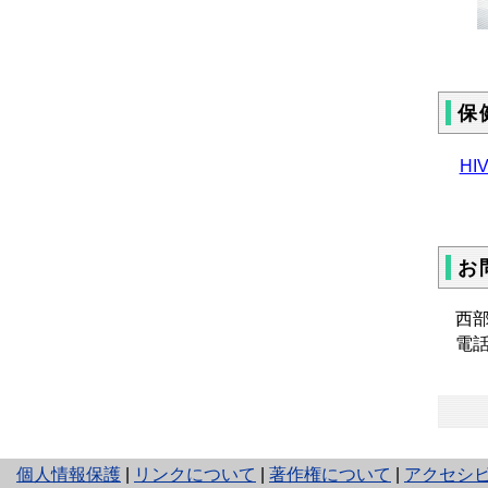
保
H
お
西
電話 
と
個人情報保護
|
リンクについて
|
著作権について
|
アクセシ