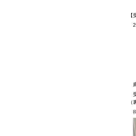
【
2
廊
受
（
待