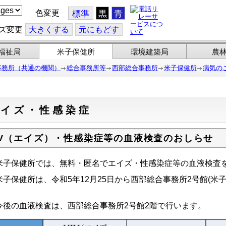
色変更
標準
黒
青
ズ変更
大
きくする
元
にもどす
福祉局
米子保健所
環境建築局
農
事務所（共通の機関）
総合事務所等
西部総合事務所
米子保健所
病気の
エイズ・性感染症
IV（エイズ）・性感染症等の血液検査のおしらせ
子保健所では、無料・匿名でエイズ・性感染症等の血液検査
子保健所は、令和5年12月25日から西部総合事務所2号館(米子
。
後の血液検査は、西部総合事務所2号館2階で行います。