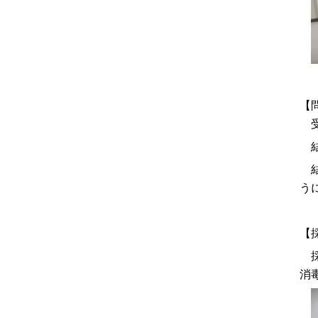
【
受
結
結
う
採
消