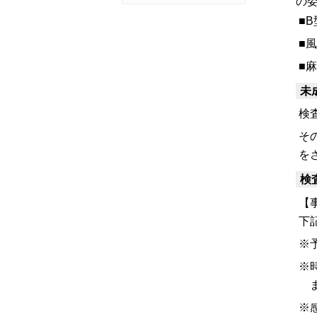
の
■
■
■
未
検
そ
を
検
【
下
※
※
ま
※