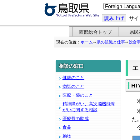
こ
の
ペ
ー
読み上げ
サイ
ジ
を
翻
西部総合トップ
県民
訳
す
現在の位置：
ホーム
県の組織と仕事
総合
る
相談の窓口
健康のこと
H
病気のこと
医療・薬のこと
米
精神障がい、高次脳機能障
がいに関する相談
米
医療費の助成
た
今
食品
動物