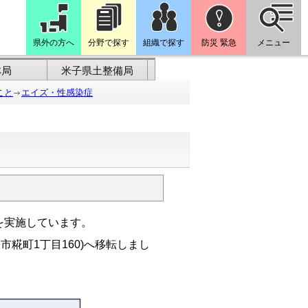
県外の方へ
分野で探す
組織で探す
防災 緊急
メニュー
林局
米子県土整備局
こと
エイズ・性感染症
を実施しています。
市糀町1丁目160)へ移転しまし