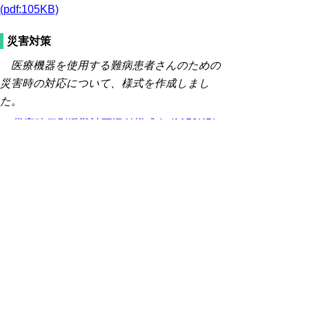
(pdf:105KB)
災害対策
医療機器を使用する難病患者さんのための
災害時の対応について、様式を作成しまし
た。
災害時個別避難計画添付様式 (pdf:159KB)
リンクリスト
難病情報センター
難病医学研究財団のホームページ。難病の患
者・ご家族の療養上の悩みや不安を解消する
ため、最新の医学情報、医療機関、相談機関
等の情報を掲載。