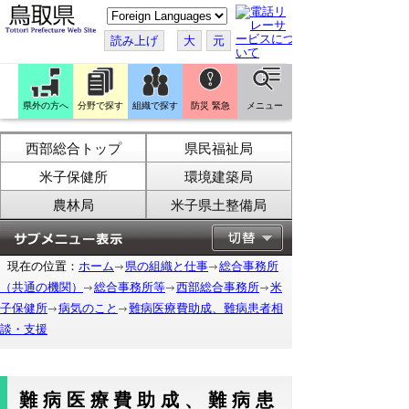
こ
の
ペ
読み上げ
大
元
ー
ジ
を
翻
訳
県外の方へ
分野で探す
組織で探す
防災 緊急
メニュー
す
る
西部総合トップ
県民福祉局
米子保健所
環境建築局
農林局
米子県土整備局
現在の位置：
ホーム
県の組織と仕事
総合事務所
（共通の機関）
総合事務所等
西部総合事務所
米
子保健所
病気のこと
難病医療費助成、難病患者相
談・支援
難病医療費助成、難病患