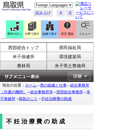
こ
の
ペ
読み上げ
大
元
ー
ジ
を
翻
訳
県外の方へ
分野で探す
組織で探す
防災 緊急
メニュー
す
る
西部総合トップ
県民福祉局
米子保健所
環境建築局
農林局
米子県土整備局
現在の位置：
ホーム
県の組織と仕事
総合事務所
（共通の機関）
総合事務所等
西部総合事務所
米
子保健所
病気のこと
不妊治療費の助成
不妊治療費の助成