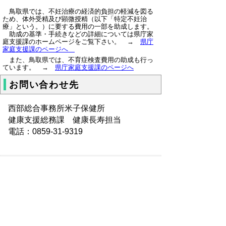
鳥取県では、不妊治療の経済的負担の軽減を図る
ため、体外受精及び顕微授精（以下「特定不妊治
療」という。）に要する費用の一部を助成します。
助成の基準・手続きなどの詳細については県庁家
庭支援課のホームページをご覧下さい。 →
県庁
家庭支援課のページへ
また、鳥取県では、不育症検査費用の助成も行っ
ています。 →
県庁家庭支援課のページへ
お問い合わせ先
西部総合事務所米子保健所
健康支援総務課 健康長寿担当
電話：0859-31-9319
もどる
｜
▲ページ上部に戻る
と
個人情報保護
|
リンクについて
|
著作権に
り
ついて
|
アクセシビリティ